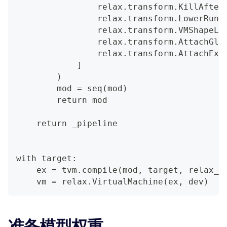
                relax.transform.KillAfter
                relax.transform.LowerRunt
                relax.transform.VMShapeLo
                relax.transform.AttachGlo
                relax.transform.AttachExt
            ]
        )
        mod = seq(mod)
        return mod
    return _pipeline
with target:
    ex = tvm.compile(mod, target, relax_p
    vm = relax.VirtualMachine(ex, dev)
准备模型权重