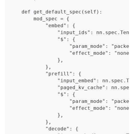
    def get_default_spec(self):
        mod_spec = {
            "embed": {
                "input_ids": nn.spec.Tens
                "$": {
                    "param_mode": "packed
                    "effect_mode": "none"
                },
            },
            "prefill": {
                "input_embed": nn.spec.Te
                "paged_kv_cache": nn.spec
                "$": {
                    "param_mode": "packed
                    "effect_mode": "none"
                },
            },
            "decode": {