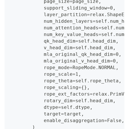
            page_size=page_size,
            support_sliding_window=0,
            layer_partition=relax.ShapeEx
            num_hidden_layers=self.num_hi
            num_attention_heads=self.num_
            num_key_value_heads=self.num_
            qk_head_dim=self.head_dim,
            v_head_dim=self.head_dim,
            mla_original_qk_head_dim=0,
            mla_original_v_head_dim=0,
            rope_mode=RopeMode.NORMAL,
            rope_scale=1,
            rope_theta=self.rope_theta,
            rope_scaling={},
            rope_ext_factors=relax.PrimVa
            rotary_dim=self.head_dim,
            dtype=self.dtype,
            target=target,
            enable_disaggregation=False,
        )