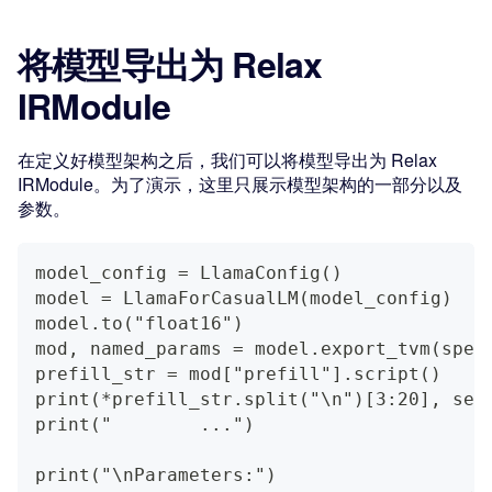
将模型导出为 Relax
IRModule
在定义好模型架构之后，我们可以将模型导出为 Relax
IRModule。为了演示，这里只展示模型架构的一部分以及
参数。
model_config = LlamaConfig()
model = LlamaForCasualLM(model_config)
model.to("float16")
mod, named_params = model.export_tvm(spec
prefill_str = mod["prefill"].script()
print(*prefill_str.split("\n")[3:20], 
print("        ...")
print("\nParameters:")