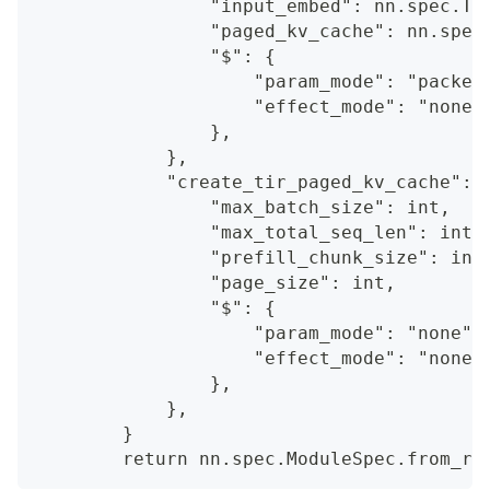
                "input_embed": nn.spec.Te
                "paged_kv_cache": nn.spec
                "$": {
                    "param_mode": "packed
                    "effect_mode": "none"
                },
            },
            "create_tir_paged_kv_cache": 
                "max_batch_size": int,
                "max_total_seq_len": int,
                "prefill_chunk_size": int
                "page_size": int,
                "$": {
                    "param_mode": "none",
                    "effect_mode": "none"
                },
            },
        }
        return nn.spec.ModuleSpec.from_ra