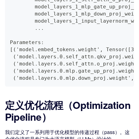
        model_layers_1_mlp_gate_up_proj_w
        model_layers_1_mlp_down_proj_weig
        model_layers_1_input_layernorm_we
        ...
Parameters:
[('model.embed_tokens.weight', Tensor([32
 ('model.layers.0.self_attn.qkv_proj.weig
 ('model.layers.0.self_attn.o_proj.weight
 ('model.layers.0.mlp.gate_up_proj.weight
 ('model.layers.0.mlp.down_proj.weight', 
定义优化流程（Optimization
Pipeline）
我们定义了一系列用于优化模型的传递过程（pass）。这
个优化流程是专门为大语言模型（LLMs）设计的。