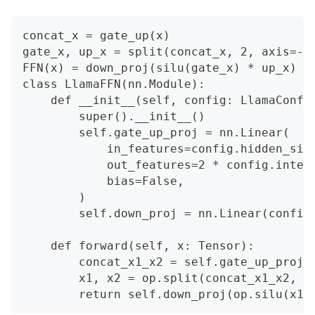
concat_x = gate_up(x)
gate_x, up_x = split(concat_x, 2, axis=-1
FFN(x) = down_proj(silu(gate_x) * up_x)
class LlamaFFN(nn.Module):
    def __init__(self, config: LlamaConfi
        super().__init__()
        self.gate_up_proj = nn.Linear(
            in_features=config.hidden_siz
            out_features=2 * config.inter
            bias=False,
        )
        self.down_proj = nn.Linear(config
    def forward(self, x: Tensor):
        concat_x1_x2 = self.gate_up_proj(
        x1, x2 = op.split(concat_x1_x2, 2
        return self.down_proj(op.silu(x1)