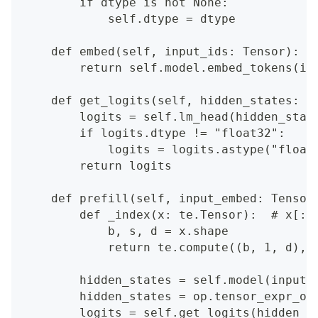
        if dtype is not None:
            self.dtype = dtype
    def embed(self, input_ids: Tensor):
        return self.model.embed_tokens(in
    def get_logits(self, hidden_states: T
        logits = self.lm_head(hidden_stat
        if logits.dtype != "float32":
            logits = logits.astype("float
        return logits
    def prefill(self, input_embed: Tensor
        def _index(x: te.Tensor):  # x[:-
            b, s, d = x.shape
            return te.compute((b, 1, d), 
        hidden_states = self.model(input_
        hidden_states = op.tensor_expr_op
        logits = self.get_logits(hidden_s