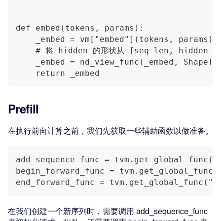
def embed(tokens, params):
    _embed = vm["embed"](tokens, params)
    # 将 hidden 的形状从 [seq_len, hidden_si
    _embed = nd_view_func(_embed, ShapeTu
    return _embed
Prefill
在执行前向计算之前，我们先获取一些辅助函数以做准备。
add_sequence_func = tvm.get_global_func("
begin_forward_func = tvm.get_global_func(
end_forward_func = tvm.get_global_func("v
在我们创建一个新序列时，需要调用 add_sequence_func