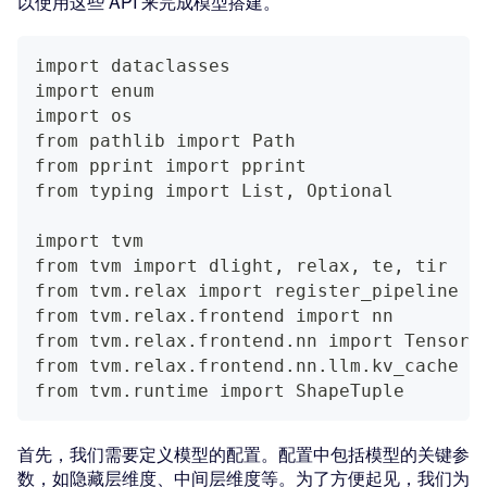
以使用这些 API 来完成模型搭建。
import dataclasses
import enum
import os
from pathlib import Path
from pprint import pprint
from typing import List, Optional
import tvm
from tvm import dlight, relax, te, tir
from tvm.relax import register_pipeline
from tvm.relax.frontend import nn
from tvm.relax.frontend.nn import Tensor,
from tvm.relax.frontend.nn.llm.kv_cache i
from tvm.runtime import ShapeTuple
首先，我们需要定义模型的配置。配置中包括模型的关键参
数，如隐藏层维度、中间层维度等。为了方便起见，我们为