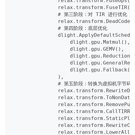
                relax.transform.FuseOps()
                relax.transform.FuseTIR()
                # 第三阶段：对 TIR 进行优化
                relax.transform.DeadCodeE
                # 第四阶段：底层优化
                dlight.ApplyDefaultSchedu
                    dlight.gpu.Matmul(),
                    dlight.gpu.GEMV(),
                    dlight.gpu.Reduction(
                    dlight.gpu.GeneralRed
                    dlight.gpu.Fallback()
                ),
                # 第五阶段：转换为虚拟机字节码
                relax.transform.RewriteDa
                relax.transform.ToNonData
                relax.transform.RemovePur
                relax.transform.CallTIRRe
                relax.transform.StaticPla
                relax.transform.RewriteCU
                relax.transform.LowerAllo