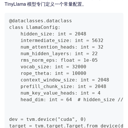
TinyLlama 模型专门定义一个常量配置。
@dataclasses.dataclass
class LlamaConfig:
    hidden_size: int = 2048
    intermediate_size: int = 5632
    num_attention_heads: int = 32
    num_hidden_layers: int = 22
    rms_norm_eps: float = 1e-05
    vocab_size: int = 32000
    rope_theta: int = 10000
    context_window_size: int = 2048
    prefill_chunk_size: int = 2048
    num_key_value_heads: int = 4
    head_dim: int = 64  # hidden_size // 
dev = tvm.device("cuda", 0)
target = tvm.target.Target.from_device(de