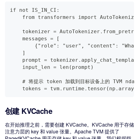
if not IS_IN_CI:
    from transformers import AutoTokenize
    tokenizer = AutoTokenizer.from_pretra
    messages = [
        {"role": "user", "content": "What
    ]
    prompt = tokenizer.apply_chat_templat
    input_len = len(prompt)
    # 将提示 token 加载到目标设备上的 TVM ndar
    tokens = tvm.runtime.tensor(np.array(
创建 KVCache
在开始推理之前，需要创建 KVCache。KVCache 用于存储
注意力层的 key 和 value 张量。Apache TVM 提供了
PagedKVCache 用于存储 key 和 value 张量。我们根据指