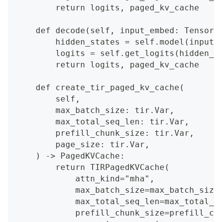
        return logits, paged_kv_cache
    def decode(self, input_embed: Tensor,
        hidden_states = self.model(input_
        logits = self.get_logits(hidden_s
        return logits, paged_kv_cache
    def create_tir_paged_kv_cache(
        self,
        max_batch_size: tir.Var,
        max_total_seq_len: tir.Var,
        prefill_chunk_size: tir.Var,
        page_size: tir.Var,
    ) -> PagedKVCache:
        return TIRPagedKVCache(
            attn_kind="mha",
            max_batch_size=max_batch_size
            max_total_seq_len=max_total_s
            prefill_chunk_size=prefill_ch