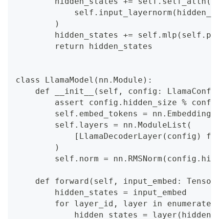
        hidden_states += self.self_attn(
            self.input_layernorm(hidden_s
        )
        hidden_states += self.mlp(self.po
        return hidden_states
class LlamaModel(nn.Module):
    def __init__(self, config: LlamaConfi
        assert config.hidden_size % confi
        self.embed_tokens = nn.Embedding(
        self.layers = nn.ModuleList(
            [LlamaDecoderLayer(config) fo
        )
        self.norm = nn.RMSNorm(config.hid
    def forward(self, input_embed: Tensor
        hidden_states = input_embed
        for layer_id, layer in enumerate(
            hidden_states = layer(hidden_