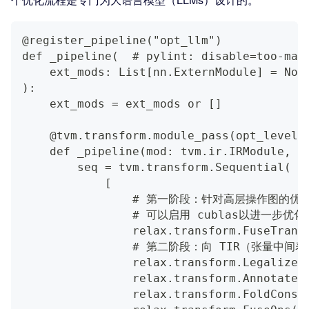
@register_pipeline("opt_llm")
def _pipeline(  # pylint: disable=too-man
    ext_mods: List[nn.ExternModule] = Non
):
    ext_mods = ext_mods or []
    @tvm.transform.module_pass(opt_level=
    def _pipeline(mod: tvm.ir.IRModule, _
        seq = tvm.transform.Sequential(
            [
                # 第一阶段：针对高层操作图的优
                # 可以启用 cublas以进一步优化
                relax.transform.FuseTrans
                # 第二阶段：向 TIR（张量中间表
                relax.transform.LegalizeO
                relax.transform.AnnotateT
                relax.transform.FoldConst