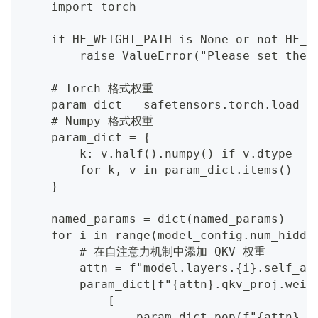
    import torch
    if HF_WEIGHT_PATH is None or not HF_W
        raise ValueError("Please set the 
    # Torch 格式权重
    param_dict = safetensors.torch.load_f
    # Numpy 格式权重
    param_dict = {
        k: v.half().numpy() if v.dtype ==
        for k, v in param_dict.items()
    }
    named_params = dict(named_params)
    for i in range(model_config.num_hidde
        # 在自注意力机制中添加 QKV 权重
        attn = f"model.layers.{i}.self_at
        param_dict[f"{attn}.qkv_proj.weig
            [
                param_dict.pop(f"{attn