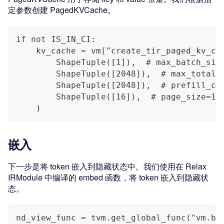
定参数创建 PagedKVCache。
if not IS_IN_CI:
    kv_cache = vm["create_tir_paged_kv_ca
        ShapeTuple([1]),  # max_batch_siz
        ShapeTuple([2048]),  # max_total_
        ShapeTuple([2048]),  # prefill_ch
        ShapeTuple([16]),  # page_size=16
    )
嵌入
下一步是将 token 嵌入到隐藏状态中。我们使用在 Relax
IRModule 中编译的 embed 函数，将 token 嵌入到隐藏状
态。
nd_view_func = tvm.get_global_func("vm.bu