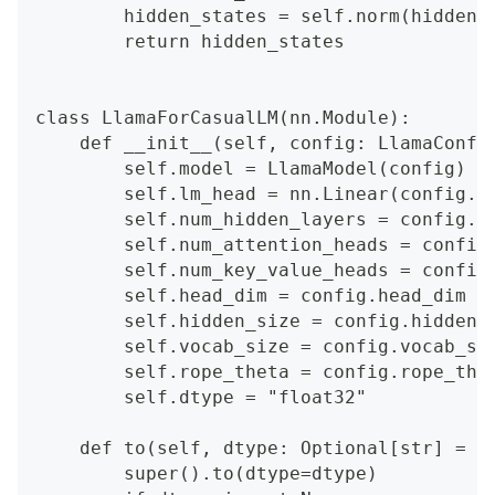
        hidden_states = self.norm(hidden_
        return hidden_states
class LlamaForCasualLM(nn.Module):
    def __init__(self, config: LlamaConfi
        self.model = LlamaModel(config)
        self.lm_head = nn.Linear(config.h
        self.num_hidden_layers = config.n
        self.num_attention_heads = config
        self.num_key_value_heads = config
        self.head_dim = config.head_dim
        self.hidden_size = config.hidden_
        self.vocab_size = config.vocab_si
        self.rope_theta = config.rope_the
        self.dtype = "float32"
    def to(self, dtype: Optional[str] = N
        super().to(dtype=dtype)