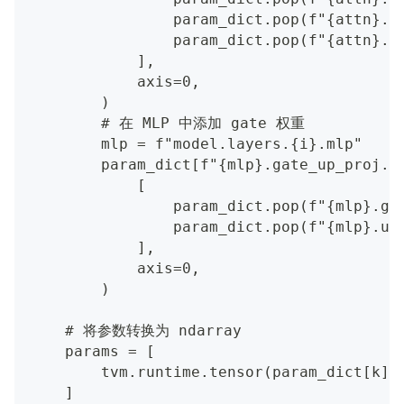
                param_dict.pop(f"{attn}.k
                param_dict.pop(f"{attn}.v
            ],
            axis=0,
        )
        # 在 MLP 中添加 gate 权重
        mlp = f"model.layers.{i}.mlp"
        param_dict[f"{mlp}.gate_up_proj.w
            [
                param_dict.pop(f"{mlp}.ga
                param_dict.pop(f"{mlp}.up
            ],
            axis=0,
        )
    # 将参数转换为 ndarray
    params = [
        tvm.runtime.tensor(param_dict[k].
    ]