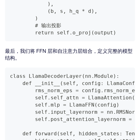
            ),
            (b, s, h_q * d),
        )
        # 输出投影
        return self.o_proj(output)
最后，我们将 FFN 层和自注意力层组合，定义完整的模型
结构。
class LlamaDecoderLayer(nn.Module):
    def __init__(self, config: LlamaConfi
        rms_norm_eps = config.rms_norm_ep
        self.self_attn = LlamaAttention(c
        self.mlp = LlamaFFN(config)
        self.input_layernorm = nn.RMSNorm
        self.post_attention_layernorm = n
    def forward(self, hidden_states: Tens