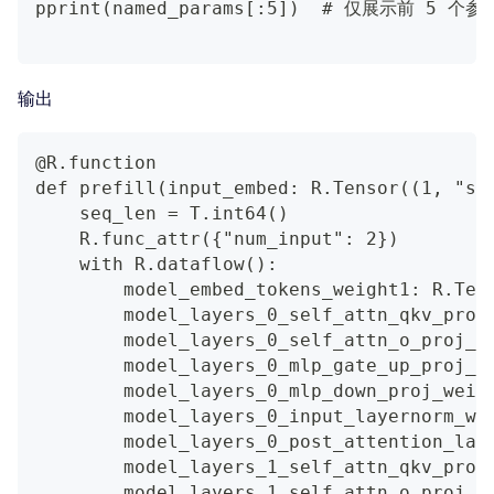
pprint(named_params[:5])  # 仅展示前 5 
输出
@R.function
def prefill(input_embed: R.Tensor((1, "se
    seq_len = T.int64()
    R.func_attr({"num_input": 2})
    with R.dataflow():
        model_embed_tokens_weight1: R.Ten
        model_layers_0_self_attn_qkv_proj
        model_layers_0_self_attn_o_proj_w
        model_layers_0_mlp_gate_up_proj_w
        model_layers_0_mlp_down_proj_weig
        model_layers_0_input_layernorm_we
        model_layers_0_post_attention_lay
        model_layers_1_self_attn_qkv_proj
        model_layers_1_self_attn_o_proj_w