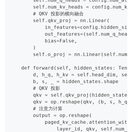
        self.num_q_heads = config.num_att
        self.num_kv_heads = config.num_ke
        # QKV 投影的横向融合
        self.qkv_proj = nn.Linear(
            in_features=config.hidden_siz
            out_features=(self.num_q_head
            bias=False,
        )
        self.o_proj = nn.Linear(self.num_
    def forward(self, hidden_states: Tens
        d, h_q, h_kv = self.head_dim, sel
        b, s, _ = hidden_states.shape
        # QKV 投影
        qkv = self.qkv_proj(hidden_states
        qkv = op.reshape(qkv, (b, s, h_q 
        # 注意力计算
        output = op.reshape(
            paged_kv_cache.attention_with
                layer_id, qkv, self.num_q