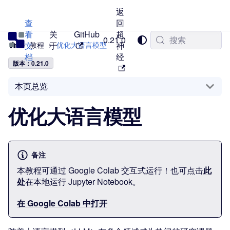
返
查
回
看
关
GitHub
超
TVM 中文站
0.21.0
搜索
文
教程
于
优化大语言模型
神
档
经
版本：0.21.0
本页总览
优化大语言模型
备注
本教程可通过 Google Colab 交互式运行！也可点击
此
处
在本地运行 Jupyter Notebook。
在 Google Colab 中打开