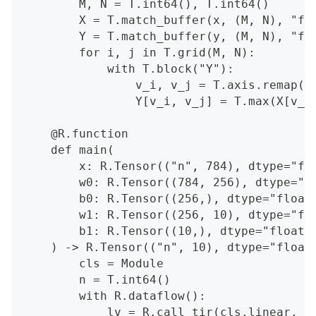
        M, N = T.int64(), T.int64()
        X = T.match_buffer(x, (M, N), "fl
        Y = T.match_buffer(y, (M, N), "fl
        for i, j in T.grid(M, N):
            with T.block("Y"):
                v_i, v_j = T.axis.remap("
                Y[v_i, v_j] = T.max(X[v_i
    @R.function
    def main(
        x: R.Tensor(("n", 784), dtype="fl
        w0: R.Tensor((784, 256), dtype="f
        b0: R.Tensor((256,), dtype="float
        w1: R.Tensor((256, 10), dtype="fl
        b1: R.Tensor((10,), dtype="float3
    ) -> R.Tensor(("n", 10), dtype="float
        cls = Module
        n = T.int64()
        with R.dataflow():
            lv = R.call_tir(cls.linear, (