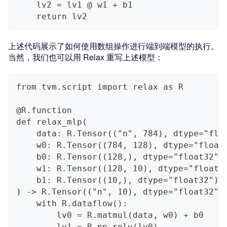
    lv2 = lv1 @ w1 + b1
    return lv2
上述代码展示了如何使用数组操作进行端到端模型的执行。
当然，我们也可以用 Relax 重写上述模型：
from tvm.script import relax as R
@R.function
def relax_mlp(
    data: R.Tensor(("n", 784), dtype="flo
    w0: R.Tensor((784, 128), dtype="float
    b0: R.Tensor((128,), dtype="float32")
    w1: R.Tensor((128, 10), dtype="float3
    b1: R.Tensor((10,), dtype="float32"),
) -> R.Tensor(("n", 10), dtype="float32")
    with R.dataflow():
        lv0 = R.matmul(data, w0) + b0
        lv1 = R.nn.relu(lv0)