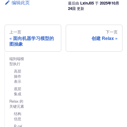
编辑此页
最后
由
LxinJ05
于
2025年10月
24日
更新
上一页
下一页
面向机器学习模型的
创建 Relax
图抽象
端到端模
型执行
高层
操作
表示
底层
集成
Relax 的
关键元素
结构
信息
R.cal