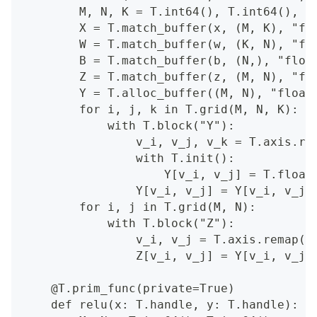
        M, N, K = T.int64(), T.int64(), T
        X = T.match_buffer(x, (M, K), "fl
        W = T.match_buffer(w, (K, N), "fl
        B = T.match_buffer(b, (N,), "floa
        Z = T.match_buffer(z, (M, N), "fl
        Y = T.alloc_buffer((M, N), "float
        for i, j, k in T.grid(M, N, K):
            with T.block("Y"):
                v_i, v_j, v_k = T.axis.re
                with T.init():
                    Y[v_i, v_j] = T.float
                Y[v_i, v_j] = Y[v_i, v_j]
        for i, j in T.grid(M, N):
            with T.block("Z"):
                v_i, v_j = T.axis.remap("
                Z[v_i, v_j] = Y[v_i, v_j]
    @T.prim_func(private=True)
    def relu(x: T.handle, y: T.handle):