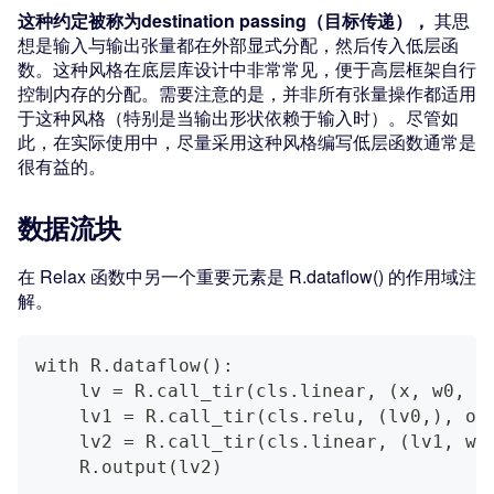
这种约定被称为destination passing（目标传递），
其思
想是输入与输出张量都在外部显式分配，然后传入低层函
数。这种风格在底层库设计中非常常见，便于高层框架自行
控制内存的分配。需要注意的是，并非所有张量操作都适用
于这种风格（特别是当输出形状依赖于输入时）。尽管如
此，在实际使用中，尽量采用这种风格编写低层函数通常是
很有益的。
数据流块
在 Relax 函数中另一个重要元素是 R.dataflow() 的作用域注
解。
with R.dataflow():
    lv = R.call_tir(cls.linear, (x, w0, b
    lv1 = R.call_tir(cls.relu, (lv0,), ou
    lv2 = R.call_tir(cls.linear, (lv1, w1
    R.output(lv2)