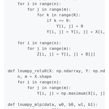
    for i in range(n):
        for j in range(m):
            for k in range(K):
                if k == 0:
                    Y[i, j] = 0
                Y[i, j] = Y[i, j] + X[i, 
    for i in range(n):
        for j in range(m):
            Z[i, j] = Y[i, j] + B[j]
def lnumpy_relu0(X: np.ndarray, Y: np.nda
    n, m = X.shape
    for i in range(n):
        for j in range(m):
            Y[i, j] = np.maximum(X[i, j],
def lnumpy_mlp(data, w0, b0, w1, b1):