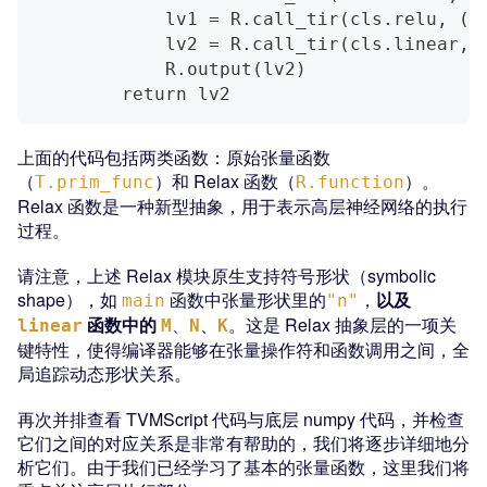
            lv1 = R.call_tir(cls.relu, (l
            lv2 = R.call_tir(cls.linear, 
            R.output(lv2)
        return lv2
上面的代码包括两类函数：原始张量函数
（
）和 Relax 函数（
）。
T.prim_func
R.function
Relax 函数是一种新型抽象，用于表示高层神经网络的执行
过程。
请注意，上述 Relax 模块原生支持符号形状（symbolic
shape），如
函数中张量形状里的
，
以及
main
"n"
函数中的
、
、
。这是 Relax 抽象层的一项关
linear
M
N
K
键特性，使得编译器能够在张量操作符和函数调用之间，全
局追踪动态形状关系。
再次并排查看 TVMScript 代码与底层 numpy 代码，并检查
它们之间的对应关系是非常有帮助的，我们将逐步详细地分
析它们。由于我们已经学习了基本的张量函数，这里我们将