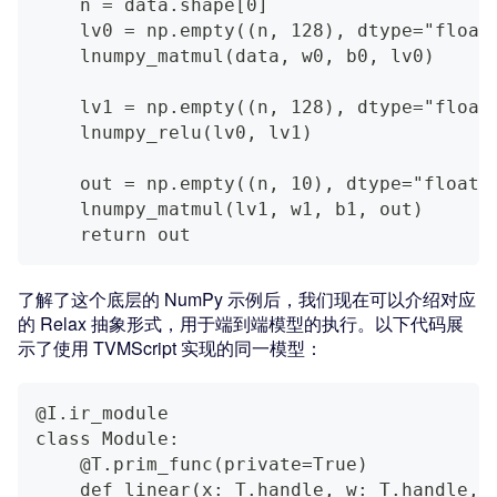
    n = data.shape[0]
    lv0 = np.empty((n, 128), dtype="float
    lnumpy_matmul(data, w0, b0, lv0)
    lv1 = np.empty((n, 128), dtype="float
    lnumpy_relu(lv0, lv1)
    out = np.empty((n, 10), dtype="float3
    lnumpy_matmul(lv1, w1, b1, out)
    return out
了解了这个底层的 NumPy 示例后，我们现在可以介绍对应
的 Relax 抽象形式，用于端到端模型的执行。以下代码展
示了使用 TVMScript 实现的同一模型：
@I.ir_module
class Module:
    @T.prim_func(private=True)
    def linear(x: T.handle, w: T.handle, 