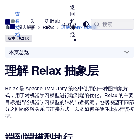
返
查
回
看
关
GitHub
超
TVM 中文站
0.21.0
搜索
文
深入解析
于
Relax
理解 Relax 抽象层
神
档
经
版本：0.21.0
本页总览
理解 Relax 抽象层
Relax 是 Apache TVM Unity 策略中使用的一种图抽象方
式，用于对机器学习模型进行端到端的优化。Relax 的主要
目标是描述机器学习模型的结构与数据流，包括模型不同部
分之间的依赖关系与连接方式，以及如何在硬件上执行该模
型。
端到端模型执行