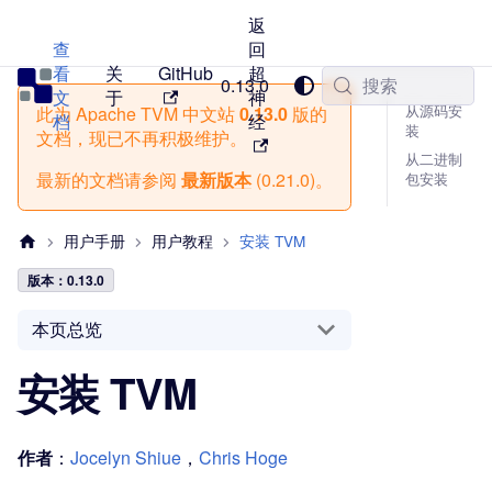
返
查
回
看
关
GitHub
超
TVM 中文站
0.13.0
搜索
文
于
神
从源码安
此为
Apache TVM 中文站
0.13.0
版的
档
经
装
文档，现已不再积极维护。
从二进制
最新的文档请参阅
最新版本
(
0.21.0
)。
包安装
用户手册
用户教程
安装 TVM
版本：0.13.0
本页总览
安装 TVM
作者
：
Jocelyn Shiue
，
Chris Hoge