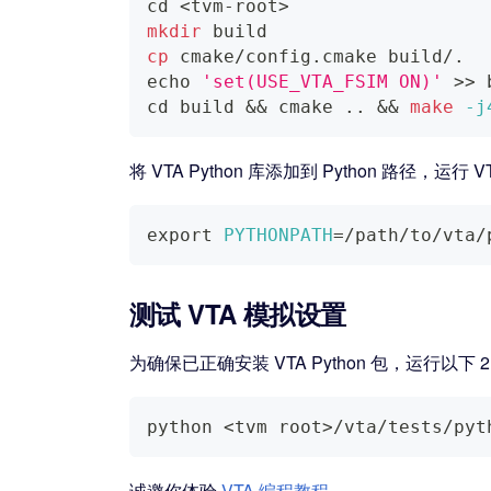
cd
<
tvm-root
>
mkdir
 build
cp
 cmake/config.cmake build/.
echo
'set(USE_VTA_FSIM ON)'
>>
 
cd
 build 
&&
 cmake 
..
&&
make
-j
将 VTA Python 库添加到 Python 路径，运行 
export
PYTHONPATH
=
/path/to/vta/
测试 VTA 模拟设置
为确保已正确安装 VTA Python 包，运行以下
python 
<
tvm root
>
/vta/tests/pyt
诚邀你体验
VTA 编程教程
。