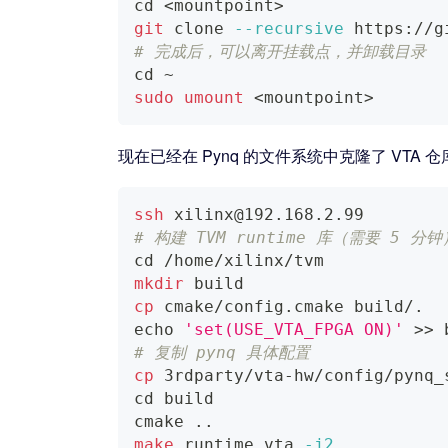
cd
<
mountpoint
>
git
 clone 
--recursive
 https://g
# 完成后，可以离开挂载点，并卸载目录
cd
 ~
sudo
umount
<
mountpoint
>
现在已经在 Pynq 的文件系统中克隆了 VTA 
ssh
 xilinx@192.168.2.99
# 构建 TVM runtime 库（需要 5 分钟
cd
 /home/xilinx/tvm
mkdir
 build
cp
 cmake/config.cmake build/.
echo
'set(USE_VTA_FPGA ON)'
>>
 
# 复制 pynq 具体配置
cp
 3rdparty/vta-hw/config/pynq_
cd
 build
cmake 
..
make
 runtime vta 
-j2