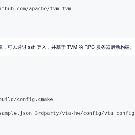
ithub.com/apache/tvm tvm
仓库，可以通过 ssh 登入，并基于 TVM 的 RPC 服务器启动构
）
build/config.cmake
sample.json 3rdparty/vta-hw/config/vta_config