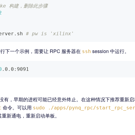
cmake 构建，删除此步骤
2
）
erver.sh 
# pw is 'xilinx'
行下一个示例，需要让 RPC 服务器在
session 中运行。
ssh
0
.0.0:9091
没有，早期的进程可能已经意外终止。在这种情况下推荐重新启动 P
命令。可以用
c
sudo ./apps/pynq_rpc/start_rpc_se
其重新通电，重新启动单板。