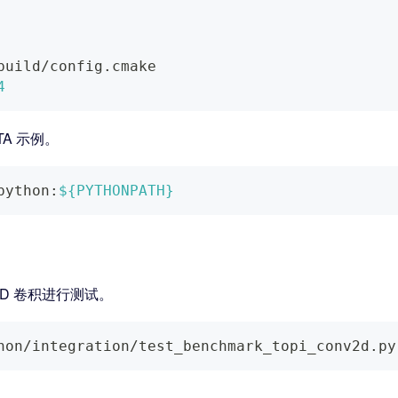
build/config.cmake
4
VTA 示例。
python:
${PYTHONPATH}
 2D 卷积进行测试。
hon/integration/test_benchmark_topi_conv2d.py