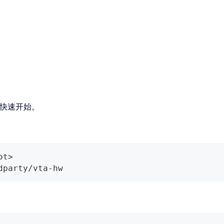
快速开始。
ot
>
dparty/vta-hw