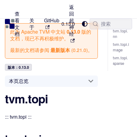
返
查
回
看
关
GitHub
超
TVM 中文站
0.13.0
搜索
文
于
神
tvm.topi.
此为
Apache TVM 中文站
0.13.0
版的
档
经
nn
文档，现已不再积极维护。
tvm.topi.i
最新的文档请参阅
最新版本
(
0.21.0
)。
mage
tvm.topi.
sparse
版本：0.13.0
本页总览
tvm.topi
::: tvm.topi :::