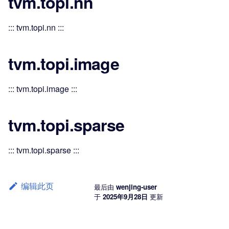
tvm.topi.nn
::: tvm.topi.nn :::
tvm.topi.image
::: tvm.topi.image :::
tvm.topi.sparse
::: tvm.topi.sparse :::
编辑此页
最后
由
wenjing-user
于
2025年9月28日
更新