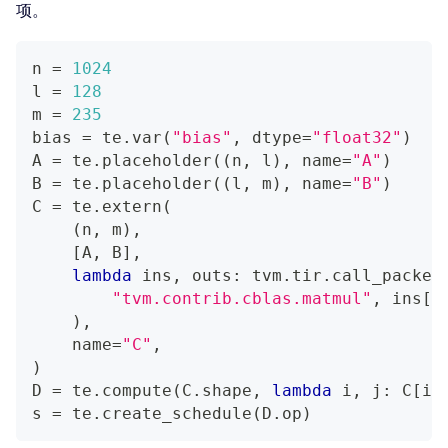
项。
n 
=
1024
l 
=
128
m 
=
235
bias 
=
 te
.
var
(
"bias"
,
 dtype
=
"float32"
)
A 
=
 te
.
placeholder
(
(
n
,
 l
)
,
 name
=
"A"
)
B 
=
 te
.
placeholder
(
(
l
,
 m
)
,
 name
=
"B"
)
C 
=
 te
.
extern
(
(
n
,
 m
)
,
[
A
,
 B
]
,
lambda
 ins
,
 outs
:
 tvm
.
tir
.
call_packed
"tvm.contrib.cblas.matmul"
,
 ins
[
0
)
,
    name
=
"C"
,
)
D 
=
 te
.
compute
(
C
.
shape
,
lambda
 i
,
 j
:
 C
[
i
,
s 
=
 te
.
create_schedule
(
D
.
op
)