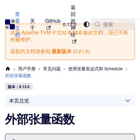
返
查
回
看
关
GitHub
超
TVM 中文站
0.13.0
搜索
文
于
神
此为
Apache TVM 中文站
0.13.0
版的文档，现已不再
档
经
积极维护。
最新的文档请参阅
最新版本
(
0.21.0
)。
用户手册
常见问题
使用张量表达式和 Schedule
外部张量函数
版本：0.13.0
本页总览
外部张量函数