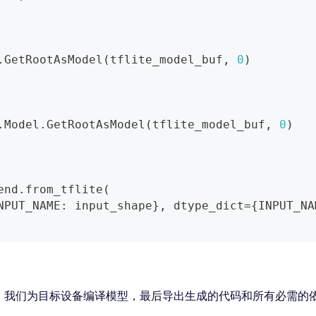
.
GetRootAsModel
(
tflite_model_buf
,
0
)
.
Model
.
GetRootAsModel
(
tflite_model_buf
,
0
)
end
.
from_tflite
(
NPUT_NAME
:
 input_shape
}
,
 dtype_dict
=
{
INPUT_NA
，我们为目标设备编译模型，最后导出生成的代码和所有必需的