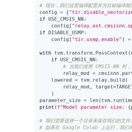
# 现在，我们设置编译配置并为目标编译模
config 
=
{
"tir.disable_vectoriz
if
 USE_CMSIS_NN
:
    config
[
"relay.ext.cmsisnn.o
if
 DISABLE_USMP
:
    config
[
"tir.usmp.enable"
]
=
with
 tvm
.
transform
.
PassContext
(
if
 USE_CMSIS_NN
:
# 当我们使用 CMSIS-NN 时
        relay_mod 
=
 cmsisnn
.
par
    lowered 
=
 tvm
.
relay
.
build
(
        relay_mod
,
 target
=
TARGE
)
parameter_size 
=
len
(
tvm
.
runtim
print
(
f"Model parameter size: 
{
# 我们需要选择一个目录来保存我们的文件
# 如果在 Google Colab 上运行，我们将