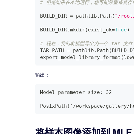
# 但是如果在本地运行，您可能希望将其存
BUILD_DIR 
=
 pathlib
.
Path
(
"/root
BUILD_DIR
.
mkdir
(
exist_ok
=
True
)
# 现在，我们将模型导出为一个 tar 文件
TAR_PATH 
=
 pathlib
.
Path
(
BUILD_D
export_model_library_format
(
low
输出：
Model parameter size: 32
PosixPath('/workspace/gallery/h
将样本图像添加到 MLF