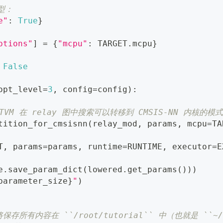
型：
e"
:
True
}
ptions"
]
=
{
"mcpu"
:
 TARGET
.
mcpu
}
False
opt_level
=
3
,
 config
=
config
)
:
，TVM 在 relay 图中搜索可以转移到 CMSIS-NN 内核的模
tition_for_cmsisnn
(
relay_mod
,
 params
,
 mcpu
=
TA
T
,
 params
=
params
,
 runtime
=
RUNTIME
,
 executor
=
E
e
.
save_param_dict
(
lowered
.
get_params
(
)
)
)
parameter_size
}
"
)
。
保存所有内容在 ``/root/tutorial`` 中（也就是 ``~/