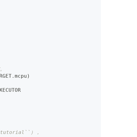
式。
RGET
.
mcpu
)
XECUTOR
tutorial``），