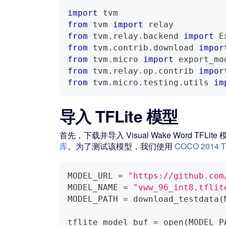
import
 tvm
from
 tvm 
import
 relay
from
 tvm
.
relay
.
backend 
import
 E
from
 tvm
.
contrib
.
download 
impor
from
 tvm
.
micro 
import
 export_mo
from
 tvm
.
relay
.
op
.
contrib 
impor
from
 tvm
.
micro
.
testing
.
utils 
im
导入 TFLite 模型
首先，下载并导入 Visual Wake Word T
库
。为了测试该模型，我们使用
COCO 2014 Tr
MODEL_URL 
=
"https://github.com
MODEL_NAME 
=
"vww_96_int8.tflit
MODEL_PATH 
=
 download_testdata
(
tflite_model_buf 
=
open
(
MODEL_P