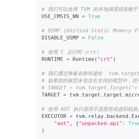
# 我们可以使用 TVM 的本地调度或依赖于 CMS
USE_CMSIS_NN 
=
True
# USMP (Unified Static Me
DISABLE_USMP 
=
False
# 使用 C 运行时（crt）
RUNTIME 
=
 Runtime
(
"crt"
)
# 我们通过将板名称传递给 `tvm.target
# 如果您的板型未包含在支持的模型中，您
# TARGET = tvm.target.Target("c
TARGET 
=
 tvm
.
target
.
target
.
micr
# 使用 AOT 执行器而不是图形或虚拟机执
EXECUTOR 
=
 tvm
.
relay
.
backend
.
Ex
"aot"
,
{
"unpacked-api"
:
Tru
)