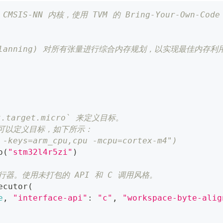
IS-NN 内核，使用 TVM 的 Bring-Your-Own-Code
mory Planning) 对所有张量进行综合内存规划，以实现最佳内存利
.target.micro` 来定义目标。
可以定义目标，如下所示：
 -keys=arm_cpu,cpu -mcpu=cortex-m4")
o
(
"stm32l4r5zi"
)
行器。使用未打包的 API 和 C 调用风格。
ecutor
(
e
,
"interface-api"
:
"c"
,
"workspace-byte-alig