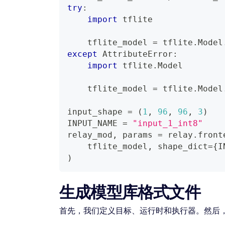
try
:
import
 tflite
    tflite_model 
=
 tflite
.
Model
except
 AttributeError
:
import
 tflite
.
Model
    tflite_model 
=
 tflite
.
Model
input_shape 
=
(
1
,
96
,
96
,
3
)
INPUT_NAME 
=
"input_1_int8"
relay_mod
,
 params 
=
 relay
.
front
    tflite_model
,
 shape_dict
=
{
I
)
生成模型库格式文件
首先，我们定义目标、运行时和执行器。然后