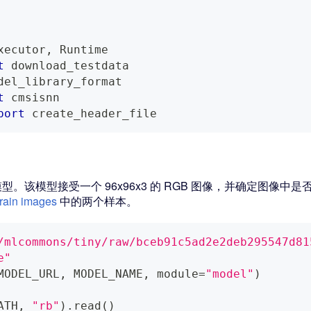
xecutor
,
 Runtime
t
 download_testdata
del_library_format
t
 cmsisnn
port
 create_header_file
FLite 模型。该模型接受一个 96x96x3 的 RGB 图像，并确定
ain images
中的两个样本。
/mlcommons/tiny/raw/bceb91c5ad2e2deb295547d81
e"
MODEL_URL
,
 MODEL_NAME
,
 module
=
"model"
)
ATH
,
"rb"
)
.
read
(
)