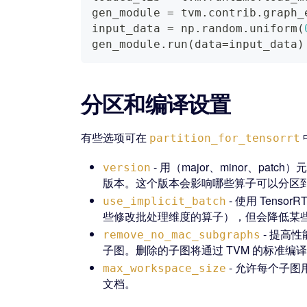
gen_module 
=
 tvm
.
contrib
.
graph_
input_data 
=
 np
.
random
.
uniform
(
gen_module
.
run
(
data
=
input_data
)
分区和编译设置
有些选项可在
partition_for_tensorrt
- 用（major、minor、patc
version
版本。这个版本会影响哪些算子可以分区到 T
- 使用 Tens
use_implicit_batch
些修改批处理维度的算子），但会降低某
- 提高性能
remove_no_mac_subgraphs
子图。删除的子图将通过 TVM 的标准编
- 允许每个子图用
max_workspace_size
文档。