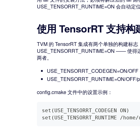
USE_TENSORRT_RUNTIME=ON 会自动
使用 TensorRT 支持构
TVM 的 TensorRT 集成有两个单独的构建标
USE_TENSORRT_RUNTIME=ON —— 
两者。
USE_TENSORRT_CODEGEN=ON/OFF
USE_TENSORRT_RUNTIME=ON/OFF/pa
config.cmake 文件中的设置示例：
set(USE_TENSORRT_CODEGEN ON)
set(USE_TENSORRT_RUNTIME /home/