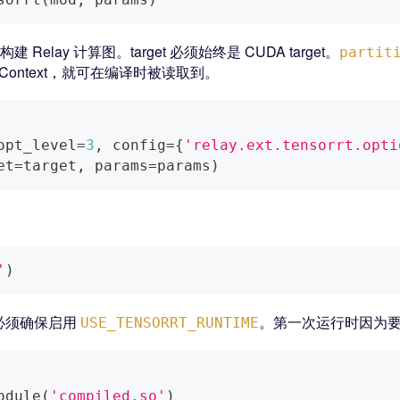
置来构建 Relay 计算图。target 必须始终是 CUDA target。
partit
ontext，就可在编译时被读取到。
opt_level
=
3
,
 config
=
{
'relay.ext.tensorrt.opti
et
=
target
,
 params
=
params
)
'
)
必须确保启用
。第一次运行时因为要构
USE_TENSORRT_RUNTIME
odule
(
'compiled.so'
)