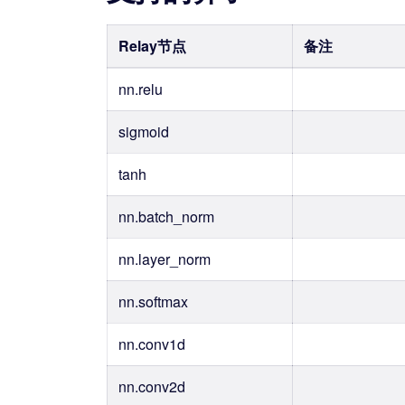
Relay节点
备注
nn.relu
sigmoid
tanh
nn.batch_norm
nn.layer_norm
nn.softmax
nn.conv1d
nn.conv2d