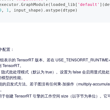
executor
.
GraphModule
(
loaded_lib
[
'default'
]
(
de
0
,
1
,
 input_shape
)
.
astype
(
dtype
)
中配置：
h）元组表示的 TensorRT 版本。若在 USE_TENSORRT_RUNTI
ensorRT。
orRT 隐式批处理模式（默认为 true）。设置为 false 会启
些模型的性能。
的启发式方法。若子图没有任何乘-加操作（multiply-accumulate 
译。
于创建 TensorRT 引擎的工作空间 size（以字节为单位）。它