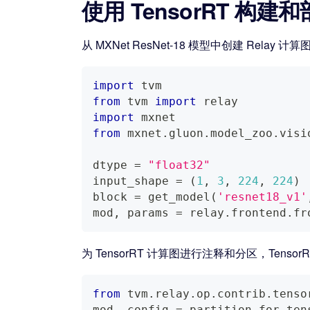
使用 TensorRT 构建和部
从 MXNet ResNet-18 模型中创建 Relay 计算
import
 tvm
from
 tvm 
import
 relay
import
 mxnet
from
 mxnet
.
gluon
.
model_zoo
.
visi
dtype 
=
"float32"
input_shape 
=
(
1
,
3
,
224
,
224
)
block 
=
 get_model
(
'resnet18_v1'
mod
,
 params 
=
 relay
.
frontend
.
fr
为 TensorRT 计算图进行注释和分区，Tens
from
 tvm
.
relay
.
op
.
contrib
.
tenso
mod
,
 config 
=
 partition_for_ten