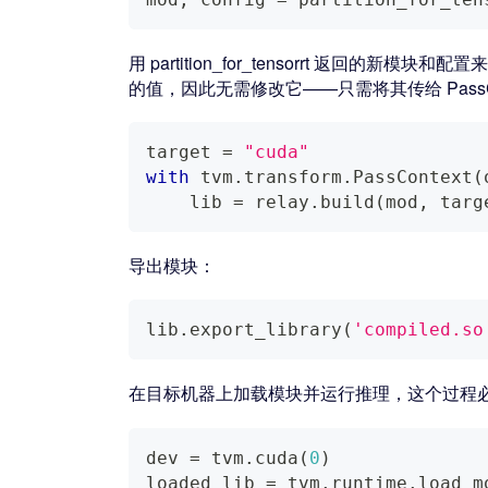
用 partition_for_tensorrt 返回的新模块和配
的值，因此无需修改它——只需将其传给 PassC
target 
=
"cuda"
with
 tvm
.
transform
.
PassContext
(
    lib 
=
 relay
.
build
(
mod
,
 targ
导出模块：
lib
.
export_library
(
'compiled.so
在目标机器上加载模块并运行推理，这个过程
dev 
=
 tvm
.
cuda
(
0
)
loaded_lib 
=
 tvm
.
runtime
.
load_m