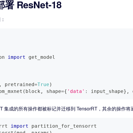
署 ResNet-18
图：
on 
import
 get_model
,
 pretrained
=
True
)
om_mxnet
(
block
,
 shape
=
{
'data'
:
 input_shape
}
,
 
orRT 集成的所有操作都被标记并迁移到 TensorRT，其余的操作
rrt 
import
 partition_for_tensorrt
sorrt
(
mod
,
 params
)