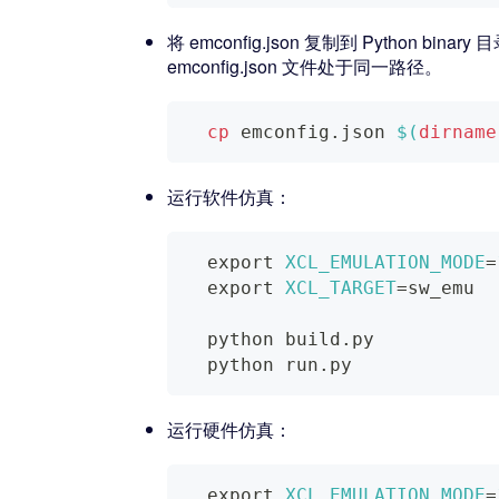
将 emconfig.json 复制到 Python 
emconfig.json 文件处于同一路径。
cp
 emconfig.json 
$(
dirname
运行软件仿真：
export
XCL_EMULATION_MODE
=
export
XCL_TARGET
=
sw_emu
  python build.py
  python run.py
运行硬件仿真：
export
XCL_EMULATION_MODE
=