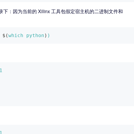
binary 目录下：因为当前的 Xilinx 工具包假定宿主机的二进制文件和
$(
which python
)
)
1
1