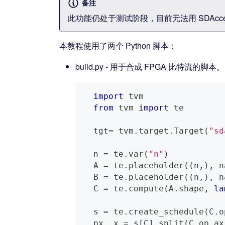
备注
此功能仍处于测试阶段，目前无法用 SDAcc
本教程使用了两个 Python 脚本：
build.py - 用于合成 FPGA 比特流的脚本。
import
 tvm
from
 tvm 
import
 te
  tgt
=
 tvm
.
target
.
Target
(
"sd
  n 
=
 te
.
var
(
"n"
)
  A 
=
 te
.
placeholder
(
(
n
,
)
,
 n
  B 
=
 te
.
placeholder
(
(
n
,
)
,
 n
  C 
=
 te
.
compute
(
A
.
shape
,
la
  s 
=
 te
.
create_schedule
(
C
.
o
  px
,
 x 
=
 s
[
C
]
.
split
(
C
.
op
.
ax