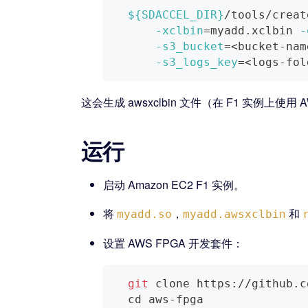
${SDACCEL_DIR}
/tools/creat
-xclbin
=
myadd.xclbin 
-
-s3_bucket
=
<
bucket-nam
-s3_logs_key
=
<
logs-fol
这会生成 awsxclbin 文件（在 F1 实例上使用
运行
启动 Amazon EC2 F1 实例。
将
，
和
myadd.so
myadd.awsxclbin
设置 AWS FPGA 开发套件：
git
 clone https://github.c
cd
 aws-fpga