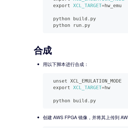
export
XCL_TARGET
=
hw_emu
  python build.py
  python run.py
合成
用以下脚本进行合成：
unset
 XCL_EMULATION_MODE
export
XCL_TARGET
=
hw
  python build.py
创建 AWS FPGA 镜像，并将其上传到 AW