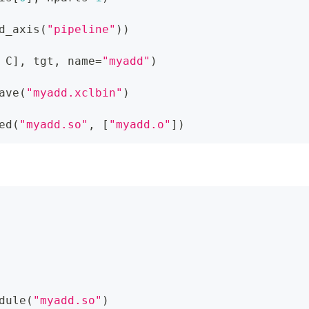
d_axis
(
"pipeline"
)
)
 C
]
,
 tgt
,
 name
=
"myadd"
)
ave
(
"myadd.xclbin"
)
ed
(
"myadd.so"
,
[
"myadd.o"
]
)
dule
(
"myadd.so"
)