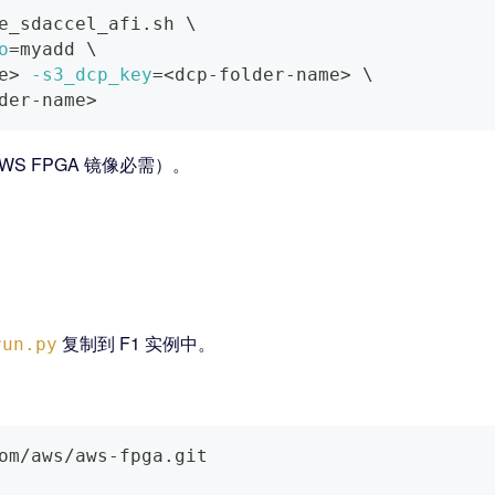
e_sdaccel_afi.sh 
\
o
=
myadd 
\
e
>
-s3_dcp_key
=
<
dcp-folder-name
>
\
der-name
>
 AWS FPGA 镜像必需）。
复制到 F1 实例中。
run.py
om/aws/aws-fpga.git