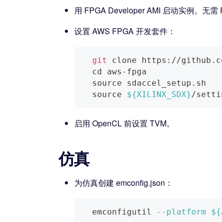
用 FPGA Developer AMI 启动
设置 AWS FPGA 开发套件：
git
 clone https://github.c
cd
 aws-fpga
source
 sdaccel_setup.sh
source
${XILINX_SDX}
/setti
启用 OpenCL 前设置 TVM。
仿真
为仿真创建 emconfig.json：
  emconfigutil 
--platform
${