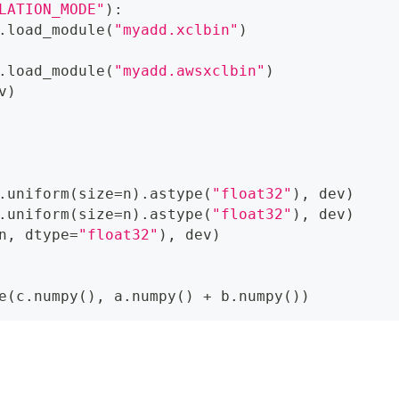
LATION_MODE"
)
:
.
load_module
(
"myadd.xclbin"
)
.
load_module
(
"myadd.awsxclbin"
)
v
)
.
uniform
(
size
=
n
)
.
astype
(
"float32"
)
,
 dev
)
.
uniform
(
size
=
n
)
.
astype
(
"float32"
)
,
 dev
)
n
,
 dtype
=
"float32"
)
,
 dev
)
e
(
c
.
numpy
(
)
,
 a
.
numpy
(
)
+
 b
.
numpy
(
)
)