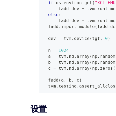
if
 os
.
environ
.
get
(
"XCL_EMU
      fadd_dev 
=
 tvm
.
runtime
else
:
      fadd_dev 
=
 tvm
.
runtime
  fadd
.
import_module
(
fadd_de
  dev 
=
 tvm
.
device
(
tgt
,
0
)
  n 
=
1024
  a 
=
 tvm
.
nd
.
array
(
np
.
random
  b 
=
 tvm
.
nd
.
array
(
np
.
random
  c 
=
 tvm
.
nd
.
array
(
np
.
zeros
(
  fadd
(
a
,
 b
,
 c
)
  tvm
.
testing
.
assert_allclos
设置