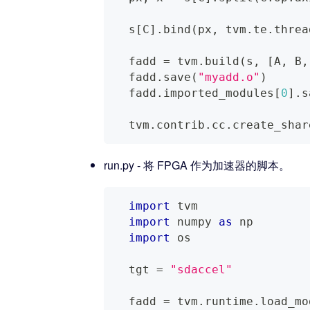
  s
[
C
]
.
bind
(
px
,
 tvm
.
te
.
threa
  fadd 
=
 tvm
.
build
(
s
,
[
A
,
 B
,
  fadd
.
save
(
"myadd.o"
)
  fadd
.
imported_modules
[
0
]
.
s
  tvm
.
contrib
.
cc
.
create_shar
run.py - 将 FPGA 作为加速器的脚本。
import
 tvm
import
 numpy 
as
 np
import
 os
  tgt 
=
"sdaccel"
  fadd 
=
 tvm
.
runtime
.
load_mo