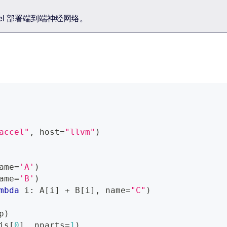
el 部署端到端神经网络。
accel"
,
 host
=
"llvm"
)
ame
=
'A'
)
ame
=
'B'
)
mbda
 i
:
 A
[
i
]
+
 B
[
i
]
,
 name
=
"C"
)
p
)
is
[
0
]
,
 nparts
=
1
)