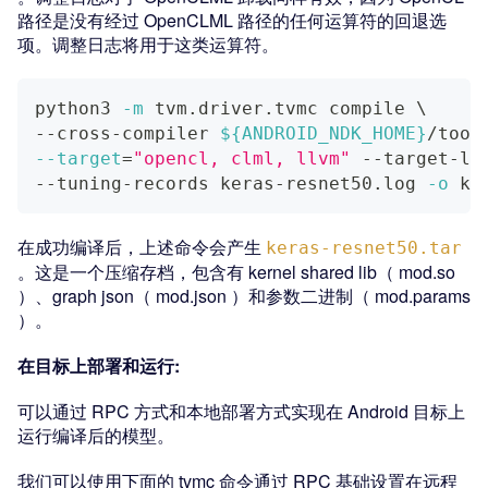
路径是没有经过 OpenCLML 路径的任何运算符的回退选
项。调整日志将用于这类运算符。
python3 
-m
 tvm.driver.tvmc compile 
\
--cross-compiler 
${ANDROID_NDK_HOME}
/tool
--target
=
"opencl, clml, llvm"
 --target-ll
--tuning-records keras-resnet50.log 
-o
 ke
在成功编译后，上述命令会产生
keras-resnet50.tar
。这是一个压缩存档，包含有 kernel shared lib（ mod.so
）、graph json（ mod.json ）和参数二进制（ mod.params
）。
在目标上部署和运行:
可以通过 RPC 方式和本地部署方式实现在 Android 目标上
运行编译后的模型。
我们可以使用下面的 tvmc 命令通过 RPC 基础设置在远程