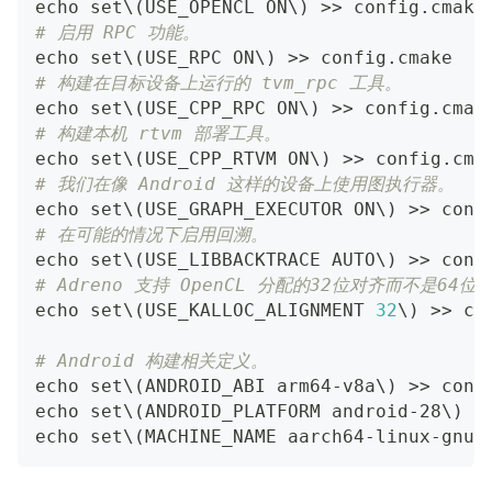
echo
 set
\
(
USE_OPENCL ON
\
)
>>
 config.cmake
# 启用 RPC 功能。
echo
 set
\
(
USE_RPC ON
\
)
>>
 config.cmake
# 构建在目标设备上运行的 tvm_rpc 工具。
echo
 set
\
(
USE_CPP_RPC ON
\
)
>>
 config.cmak
# 构建本机 rtvm 部署工具。
echo
 set
\
(
USE_CPP_RTVM ON
\
)
>>
 config.cma
# 我们在像 Android 这样的设备上使用图执行器。
echo
 set
\
(
USE_GRAPH_EXECUTOR ON
\
)
>>
 conf
# 在可能的情况下启用回溯。
echo
 set
\
(
USE_LIBBACKTRACE AUTO
\
)
>>
 conf
# Adreno 支持 OpenCL 分配的32位对齐而不是64位
echo
 set
\
(
USE_KALLOC_ALIGNMENT 
32
\
)
>>
 co
# Android 构建相关定义。
echo
 set
\
(
ANDROID_ABI arm64-v8a
\
)
>>
 conf
echo
 set
\
(
ANDROID_PLATFORM android-28
\
)
>
echo
 set
\
(
MACHINE_NAME aarch64-linux-gnu
\