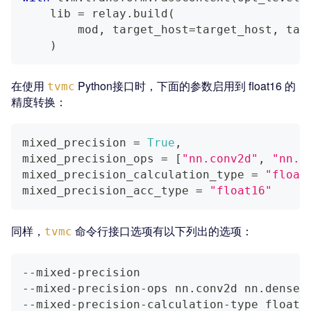
    lib 
=
 relay
.
build
(
        mod
,
 target_host
=
target_host
,
 tar
)
在使用
Python接口时，下面的参数启用到 float16 的
tvmc
精度转换：
mixed_precision 
=
True
,
mixed_precision_ops 
=
[
"nn.conv2d"
,
"nn.d
mixed_precision_calculation_type 
=
"float
mixed_precision_acc_type 
=
"float16"
同样，
命令行接口选项有以下列出的选项：
tvmc
--mixed-precision
--mixed-precision-ops nn.conv2d nn.dense
--mixed-precision-calculation-type float1