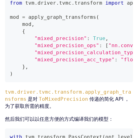
from
 tvm
.
driver
.
tvmc
.
transform 
import
 app
mod 
=
 apply_graph_transforms
(
    mod
,
{
"mixed_precision"
:
True
,
"mixed_precision_ops"
:
[
"nn.conv2
"mixed_precision_calculation_type
"mixed_precision_acc_type"
:
"floa
}
,
)
tvm.driver.tvmc.transform.apply_graph_tra
是对
传递的简化 API ，
nsforms
ToMixedPrecision
为了获取所需的精度。
然后我们可以以任意方便的方式编译我们的模型：
with
 tvm
.
transform
.
PassContext
(
opt_level
=