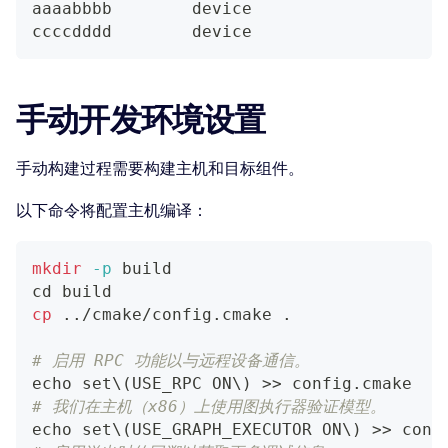
aaaabbbb	device
ccccdddd	device
手动开发环境设置
手动构建过程需要构建主机和目标组件。
以下命令将配置主机编译：
mkdir
-p
 build
cd
 build
cp
..
/cmake/config.cmake 
.
# 启用 RPC 功能以与远程设备通信。
echo
 set
\
(
USE_RPC ON
\
)
>>
 config.cmake
# 我们在主机（x86）上使用图执行器验证模型。
echo
 set
\
(
USE_GRAPH_EXECUTOR ON
\
)
>>
 conf