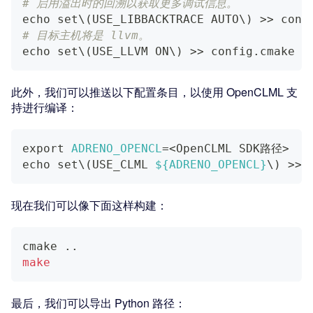
# 启用溢出时的回溯以获取更多调试信息。
echo
 set
\
(
USE_LIBBACKTRACE AUTO
\
)
>>
 conf
# 目标主机将是 llvm。
echo
 set
\
(
USE_LLVM ON
\
)
>>
 config.cmake
此外，我们可以推送以下配置条目，以使用 OpenCLML 支
持进行编译：
export
ADRENO_OPENCL
=
<
OpenCLML SDK路径
>
echo
 set
\
(
USE_CLML 
${ADRENO_OPENCL}
\
)
>>
 
现在我们可以像下面这样构建：
cmake 
..
make
最后，我们可以导出 Python 路径：