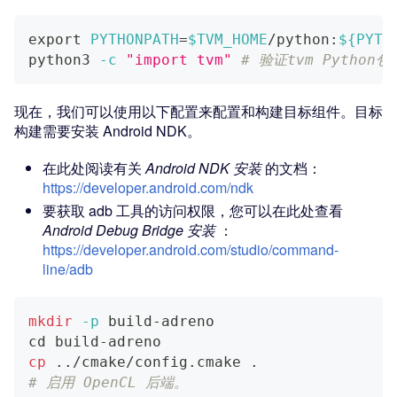
export
PYTHONPATH
=
$TVM_HOME
/python:
${PYTH
python3 
-c
"import tvm"
# 验证tvm Python包
现在，我们可以使用以下配置来配置和构建目标组件。目标
构建需要安装 Android NDK。
在此处阅读有关
Android NDK 安装
的文档：
https://developer.android.com/ndk
要获取 adb 工具的访问权限，您可以在此处查看
Android Debug Bridge 安装
：
https://developer.android.com/studio/command-
line/adb
mkdir
-p
 build-adreno
cd
 build-adreno
cp
..
/cmake/config.cmake 
.
# 启用 OpenCL 后端。