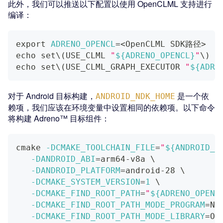
此外，我们可以推送以下配置以使用 OpenCLML 支持进行
编译：
export
ADRENO_OPENCL
=
<
OpenCLML SDK路径
>
echo
 set
\
(
USE_CLML 
"
${ADRENO_OPENCL}
"
\
)
>
echo
 set
\
(
USE_CLML_GRAPH_EXECUTOR 
"
${ADRE
对于 Android 目标构建，
是一个依
ANDROID_NDK_HOME
赖项，我们应该在环境变量中设置相同的依赖项。以下命令
将构建 Adreno™ 目标组件：
cmake 
-DCMAKE_TOOLCHAIN_FILE
=
"
${ANDROID_N
-DANDROID_ABI
=
arm64-v8a 
\
-DANDROID_PLATFORM
=
android-28 
\
-DCMAKE_SYSTEM_VERSION
=
1
\
-DCMAKE_FIND_ROOT_PATH
=
"
${ADRENO_OPENC
-DCMAKE_FIND_ROOT_PATH_MODE_PROGRAM
=
NE
-DCMAKE_FIND_ROOT_PATH_MODE_LIBRARY
=
ON