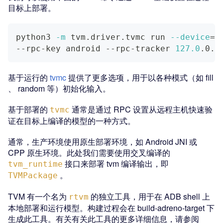
目标上部署。
python3 
-m
 tvm.driver.tvmc run 
--device
=
"
--rpc-key android --rpc-tracker 
127.0
.0.1
基于运行的
tvmc
提供了更多选项，用于以各种模式（如 fill
、 random 等）初始化输入。
基于部署的
通常是通过 RPC 设置从远程主机快速验
tvmc
证在目标上编译的模型的一种方式。
通常，生产环境使用原生部署环境，如 Android JNI 或
CPP 原生环境。此处我们需要使用交叉编译的
接口来部署 tvm 编译输出，即
tvm_runtime
。
TVMPackage
TVM 有一个名为
的独立工具，用于在 ADB shell 上
rtvm
本地部署和运行模型。构建过程会在 build-adreno-target 下
生成此工具。有关有关此工具的更多详细信息，请参阅