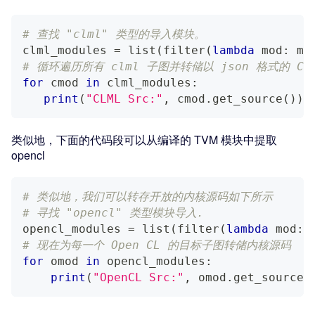
# 查找 "clml" 类型的导入模块。
clml_modules 
=
list
(
filter
(
lambda
 mod
:
 mo
# 循环遍历所有 clml 子图并转储以 json 格式的 CL
for
 cmod 
in
 clml_modules
:
print
(
"CLML Src:"
,
 cmod
.
get_source
(
)
)
类似地，下面的代码段可以从编译的 TVM 模块中提取
opencl
# 类似地，我们可以转存开放的内核源码如下所示
# 寻找 "opencl" 类型模块导入.
opencl_modules 
=
list
(
filter
(
lambda
 mod
:
 
# 现在为每一个 Open CL 的目标子图转储内核源码
for
 omod 
in
 opencl_modules
:
print
(
"OpenCL Src:"
,
 omod
.
get_source
(