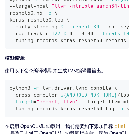
--target-host
=
"llvm -mtriple=aarch64-linu
resnet50.h5 
-o
\
keras-resnet50.log 
\
--early-stopping 
0
--repeat
30
 --rpc-key 
--rpc-tracker 
127.0
.0.1:9190 
--trials
102
--tuning-records keras-resnet50-records.l
模型编译:
使用以下命令编译模型并生成TVM编译器输出。
python3 
-m
 tvm.driver.tvmc compile 
\
--cross-compiler 
${ANDROID_NDK_HOME}
/tool
--target
=
"opencl, llvm"
 --target-llvm-mtr
--tuning-records keras-resnet50.log 
-o
 ke
在启用 OpenCLML 卸载时，我们需要如下添加目标
clml
。调整日志对于 OpenCLML 卸载同样有效，因为 OpenCL