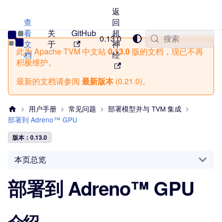
返
查
回
看
关
GitHub
超
TVM 中文站
0.13.0
搜索
文
于
神
此为
Apache TVM 中文站
0.13.0
版的文档，现已不再
档
经
积极维护。
最新的文档请参阅
最新版本
(
0.21.0
)。
用户手册
常见问题
部署模型并与 TVM 集成
部署到 Adreno™ GPU
版本：0.13.0
本页总览
部署到 Adreno™ GPU
介绍