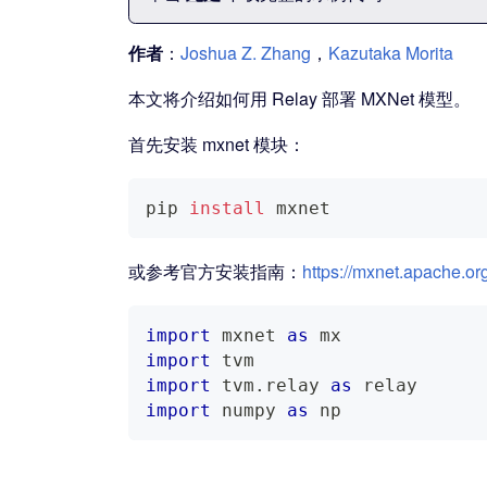
作者
：
Joshua Z. Zhang
，
Kazutaka Morita
本文将介绍如何用 Relay 部署 MXNet 模型。
首先安装 mxnet 模块：
pip 
install
 mxnet
或参考官方安装指南：
https://mxnet.apache.org
import
 mxnet 
as
 mx
import
 tvm
import
 tvm
.
relay 
as
 relay
import
 numpy 
as
 np