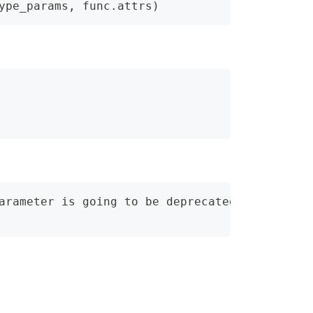
ype_params
,
 func
.
attrs
)
arameter is going to be deprecated. Please pa