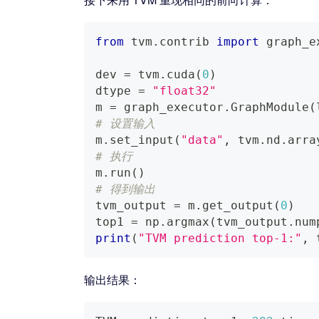
from
 tvm
.
contrib 
import
 graph_e
dev 
=
 tvm
.
cuda
(
0
)
dtype 
=
"float32"
m 
=
 graph_executor
.
GraphModule
(
# 设置输入
m
.
set_input
(
"data"
,
 tvm
.
nd
.
arra
# 执行
m
.
run
(
)
# 得到输出
tvm_output 
=
 m
.
get_output
(
0
)
top1 
=
 np
.
argmax
(
tvm_output
.
num
print
(
"TVM prediction top-1:"
,
 
输出结果：