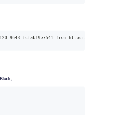
120-9643-fcfab19e7541 from https://apache-mxn
lock。