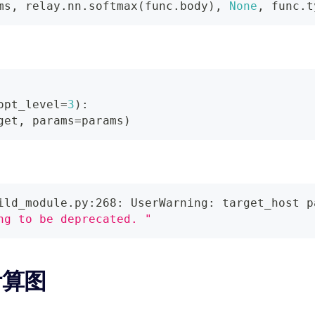
ms
,
 relay
.
nn
.
softmax
(
func
.
body
)
,
None
,
 func
.
t
opt_level
=
3
)
:
get
,
 params
=
params
)
ild_module.py:268: UserWarning: target_host p
ng to be deprecated. "
计算图