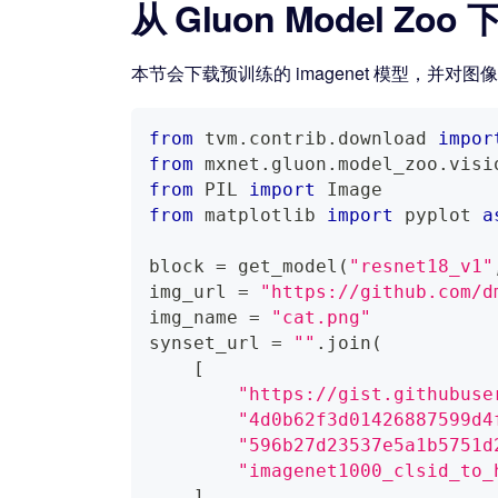
从 Gluon Model Zoo 
本节会下载预训练的 imagenet 模型，并对
from
 tvm
.
contrib
.
download 
impor
from
 mxnet
.
gluon
.
model_zoo
.
visi
from
 PIL 
import
 Image
from
 matplotlib 
import
 pyplot 
a
block 
=
 get_model
(
"resnet18_v1"
img_url 
=
"https://github.com/d
img_name 
=
"cat.png"
synset_url 
=
""
.
join
(
[
"https://gist.githubuse
"4d0b62f3d01426887599d4
"596b27d23537e5a1b5751d
"imagenet1000_clsid_to_
]