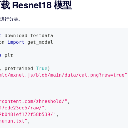
下载 Resnet18 模型
图像进行分类。
t
 download_testdata
on 
import
 get_model
s
 plt
,
 pretrained
=
True
)
mlc/mxnet.js/blob/main/data/cat.png?raw=true"
rcontent.com/zhreshold/"
,
f7ede23ee5/raw/"
,
2b0481ef172f58b539/"
,
human.txt"
,