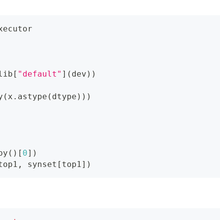
xecutor
lib
[
"default"
]
(
dev
)
)
y
(
x
.
astype
(
dtype
)
)
)
py
(
)
[
0
]
)
top1
,
 synset
[
top1
]
)