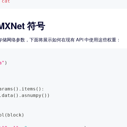
 
cat
XNet 符号
存储网络参数，下面将展示如何在现有 API 中使用这些权重：
a"
)
arams
(
)
.
items
(
)
:
.
data
(
)
.
asnumpy
(
)
)
ol
(
block
)