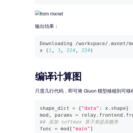
输出结果：
Downloading /workspace/.mxnet/m
x 
(
1
, 
3
, 
224
, 
224
)
编译计算图
只需几行代码，即可将 Gluon 模型移植到可移植计算图
shape_dict 
=
{
"data"
:
 x
.
shape
}
mod
,
 params 
=
 relay
.
frontend
.
fr
## 添加 softmax 算子来提高概率
func 
=
 mod
[
"main"
]