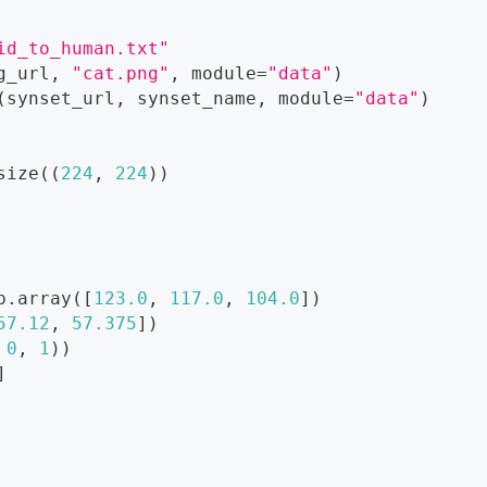
id_to_human.txt"
g_url
,
"cat.png"
,
 module
=
"data"
)
(
synset_url
,
 synset_name
,
 module
=
"data"
)
size
(
(
224
,
224
)
)
p
.
array
(
[
123.0
,
117.0
,
104.0
]
)
57.12
,
57.375
]
)
0
,
1
)
)
]