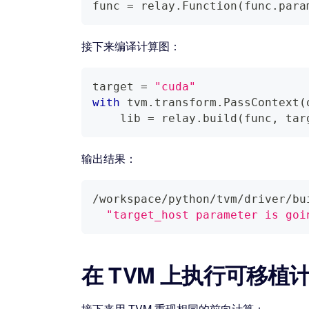
func 
=
 relay
.
Function
(
func
.
para
接下来编译计算图：
target 
=
"cuda"
with
 tvm
.
transform
.
PassContext
(
    lib 
=
 relay
.
build
(
func
,
 tar
输出结果：
/workspace/python/tvm/driver/bu
"target_host parameter is goi
在 TVM 上执行可移植
接下来用 TVM 重现相同的前向计算：