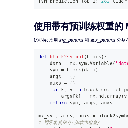
TVM prediction top-1: 
282
 tiger
使用带有预训练权重的 M
MXNet 常用
arg_params
和
aux_params
分别
def
block2symbol
(
block
)
:
    data 
=
 mx
.
sym
.
Variable
(
"dat
    sym 
=
 block
(
data
)
    args 
=
{
}
    auxs 
=
{
}
for
 k
,
 v 
in
 block
.
collect_p
        args
[
k
]
=
 mx
.
nd
.
array
(
v
return
 sym
,
 args
,
 auxs
mx_sym
,
 args
,
 auxs 
=
 block2symb
# 通常将其保存/加载为检查点