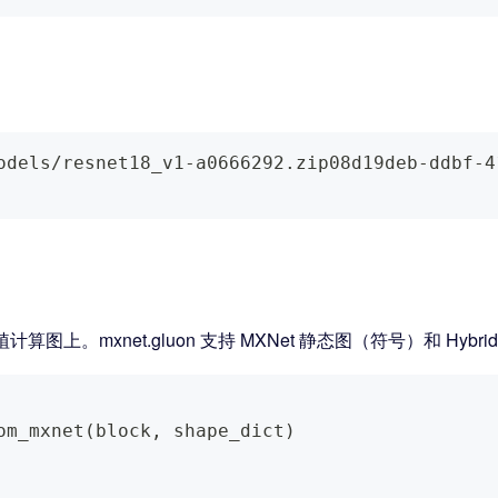
odels/resnet18_v1-a0666292.zip08d19deb-ddbf-4
上。mxnet.gluon 支持 MXNet 静态图（符号）和 HybridB
om_mxnet
(
block
,
 shape_dict
)