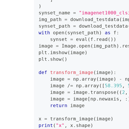
)
synset_name 
=
"imagenet1000_cls
img_path 
=
 download_testdata
(
im
synset_path 
=
 download_testdata
with
open
(
synset_path
)
as
 f
:
    synset 
=
eval
(
f
.
read
(
)
)
image 
=
 Image
.
open
(
img_path
)
.
re
plt
.
imshow
(
image
)
plt
.
show
(
)
def
transform_image
(
image
)
:
    image 
=
 np
.
array
(
image
)
-
 n
    image 
/=
 np
.
array
(
[
58.395
,
    image 
=
 image
.
transpose
(
(
2
,
    image 
=
 image
[
np
.
newaxis
,
:
return
 image
x 
=
 transform_image
(
image
)
print
(
"x"
,
 x
.
shape
)