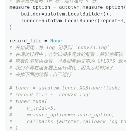
# 编译程序超时 10 秒，运行超时 4 秒
measure_option 
=
 autotvm
.
measure_option
(
    builder
=
autotvm
.
LocalBuilder
(
)
,
    runner
=
autotvm
.
LocalRunner
(
repeat
=
3
,
 
)
record_file 
=
None
# 开始调优，将 log 记录到 `conv2d.log`
# 在调优过程中，会尝试很多无效的配置，所以你应该
# 查看许多错误报告。只要能看到非零的 GFLOPS 就可
# 我们不再在服务器上运行调优，因为太耗时间了
# 去掉下面的注释，自己运行
# tuner = autotvm.tuner.XGBTuner(task)
# record_file = "conv2d.log"
# tuner.tune(
#     n_trial=5,
#     measure_option=measure_option,
#     callbacks=[autotvm.callback.log_to_
# )