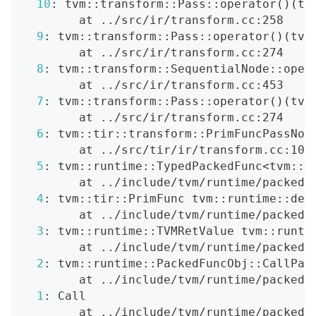
10
: tvm::transform::Pass::operator
(
)
(
tv
        at 
..
/src/ir/transform.cc:258
9
: tvm::transform::Pass::operator
(
)
(
tvm
        at 
..
/src/ir/transform.cc:274
8
: tvm::transform::SequentialNode::oper
        at 
..
/src/ir/transform.cc:453
7
: tvm::transform::Pass::operator
(
)
(
tvm
        at 
..
/src/ir/transform.cc:274
6
: tvm::tir::transform::PrimFuncPassNod
        at 
..
/src/tir/ir/transform.cc:100
5
: tvm::runtime::TypedPackedFunc
<
tvm::t
        at 
..
/include/tvm/runtime/packed_
4
: tvm::tir::PrimFunc tvm::runtime::det
        at 
..
/include/tvm/runtime/packed_
3
: tvm::runtime::TVMRetValue tvm::runti
        at 
..
/include/tvm/runtime/packed_
2
: tvm::runtime::PackedFuncObj::CallPac
        at 
..
/include/tvm/runtime/packed_
1
: Call
        at 
..
/include/tvm/runtime/packed_