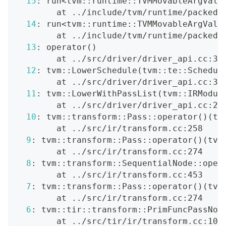
15
: run
<
tvm::runtime::TVMMovableArgValu
        at 
..
/include/tvm/runtime/packed_
14
: run
<
tvm::runtime::TVMMovableArgValu
        at 
..
/include/tvm/runtime/packed_
13
: operator
(
)
        at 
..
/src/driver/driver_api.cc:36
12
: tvm::LowerSchedule
(
tvm::te::Schedul
        at 
..
/src/driver/driver_api.cc:35
11
: tvm::LowerWithPassList
(
tvm::IRModul
        at 
..
/src/driver/driver_api.cc:25
10
: tvm::transform::Pass::operator
(
)
(
tv
        at 
..
/src/ir/transform.cc:258
9
: tvm::transform::Pass::operator
(
)
(
tvm
        at 
..
/src/ir/transform.cc:274
8
: tvm::transform::SequentialNode::oper
        at 
..
/src/ir/transform.cc:453
7
: tvm::transform::Pass::operator
(
)
(
tvm
        at 
..
/src/ir/transform.cc:274
6
: tvm::tir::transform::PrimFuncPassNod
        at 
..
/src/tir/ir/transform.cc:100