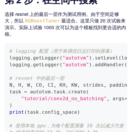
选择 resnet 上的最后一层作为测试用例。由于空间足够
大，所以
最适合。这里只做 20 次试验来
XGBoostTuner
演示。实际上试验 1000 次可以为这个模板找到更合适的内
核。
# logging 配置（用于将调优日志打印到屏幕）
logging
.
getLogger
(
"autotvm"
)
.
setLevel
(
log
logging
.
getLogger
(
"autotvm"
)
.
addHandler
(
l
# resnet 中的最后一层
N
,
 H
,
 W
,
 CO
,
 CI
,
 KH
,
 KW
,
 strides
,
 padding
task 
=
 autotvm
.
task
.
create
(
"tutorial/conv2d_no_batching"
,
 args
=
(
)
print
(
task
.
config_space
)
# 使用本地 gpu，为每个配置测量 10 次以减少方差