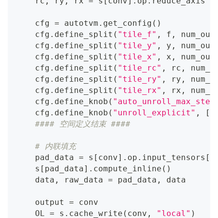
    rc
,
 ry
,
 rx 
=
 s
[
conv
]
.
op
.
reduce_axis
    cfg 
=
 autotvm
.
get_config
(
)
    cfg
.
define_split
(
"tile_f"
,
 f
,
 num_out
    cfg
.
define_split
(
"tile_y"
,
 y
,
 num_out
    cfg
.
define_split
(
"tile_x"
,
 x
,
 num_out
    cfg
.
define_split
(
"tile_rc"
,
 rc
,
 num_o
    cfg
.
define_split
(
"tile_ry"
,
 ry
,
 num_o
    cfg
.
define_split
(
"tile_rx"
,
 rx
,
 num_o
    cfg
.
define_knob
(
"auto_unroll_max_step
    cfg
.
define_knob
(
"unroll_explicit"
,
[
0
#### 空间定义结束 ####
# 内联填充
    pad_data 
=
 s
[
conv
]
.
op
.
input_tensors
[
0
    s
[
pad_data
]
.
compute_inline
(
)
    data
,
 raw_data 
=
 pad_data
,
 data
    output 
=
 conv
    OL 
=
 s
.
cache_write
(
conv
,
"local"
)