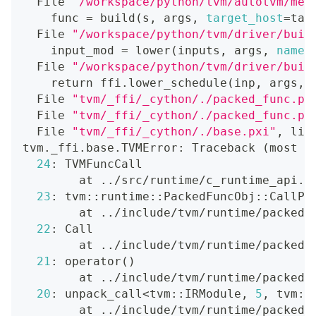
  File 
"/workspace/python/tvm/autotvm/mea
    func 
=
 build
(
s, args, 
target_host
=
tas
  File 
"/workspace/python/tvm/driver/buil
    input_mod 
=
 lower
(
inputs, args, 
name
=
  File 
"/workspace/python/tvm/driver/buil
return
 ffi.lower_schedule
(
inp, args, 
  File 
"tvm/_ffi/_cython/./packed_func.px
  File 
"tvm/_ffi/_cython/./packed_func.px
  File 
"tvm/_ffi/_cython/./base.pxi"
, lin
tvm._ffi.base.TVMError: Traceback 
(
most r
24
: TVMFuncCall
        at 
..
/src/runtime/c_runtime_api.c
23
: tvm::runtime::PackedFuncObj::CallPa
        at 
..
/include/tvm/runtime/packed_
22
: Call
        at 
..
/include/tvm/runtime/packed_
21
: operator
(
)
        at 
..
/include/tvm/runtime/packed_
20
: unpack_call
<
tvm::IRModule, 
5
, tvm::
        at 
..
/include/tvm/runtime/packed_