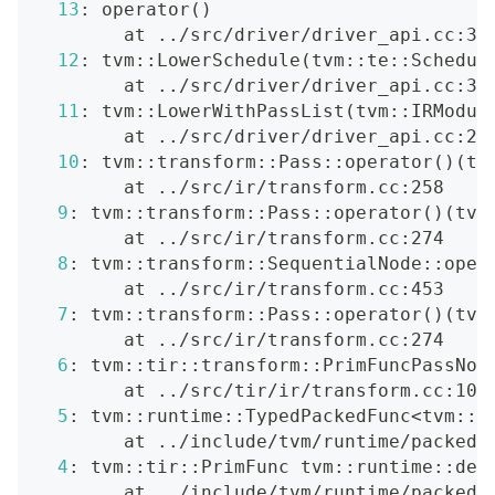
13
: operator
(
)
        at 
..
/src/driver/driver_api.cc:36
12
: tvm::LowerSchedule
(
tvm::te::Schedul
        at 
..
/src/driver/driver_api.cc:35
11
: tvm::LowerWithPassList
(
tvm::IRModul
        at 
..
/src/driver/driver_api.cc:25
10
: tvm::transform::Pass::operator
(
)
(
tv
        at 
..
/src/ir/transform.cc:258
9
: tvm::transform::Pass::operator
(
)
(
tvm
        at 
..
/src/ir/transform.cc:274
8
: tvm::transform::SequentialNode::oper
        at 
..
/src/ir/transform.cc:453
7
: tvm::transform::Pass::operator
(
)
(
tvm
        at 
..
/src/ir/transform.cc:274
6
: tvm::tir::transform::PrimFuncPassNod
        at 
..
/src/tir/ir/transform.cc:100
5
: tvm::runtime::TypedPackedFunc
<
tvm::t
        at 
..
/include/tvm/runtime/packed_
4
: tvm::tir::PrimFunc tvm::runtime::det
        at 
..
/include/tvm/runtime/packed_