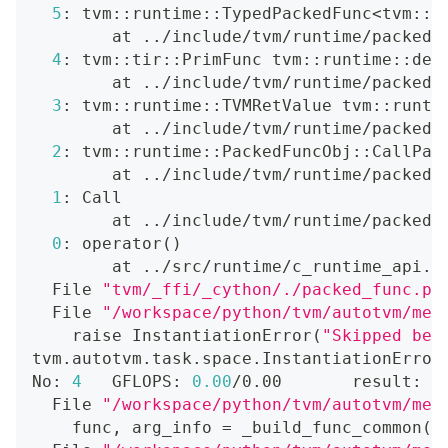
5
: tvm::runtime::TypedPackedFunc
<
tvm::t
        at 
..
/include/tvm/runtime/packed_
4
: tvm::tir::PrimFunc tvm::runtime::det
        at 
..
/include/tvm/runtime/packed_
3
: tvm::runtime::TVMRetValue tvm::runti
        at 
..
/include/tvm/runtime/packed_
2
: tvm::runtime::PackedFuncObj::CallPac
        at 
..
/include/tvm/runtime/packed_
1
: Call
        at 
..
/include/tvm/runtime/packed_
0
: operator
(
)
        at 
..
/src/runtime/c_runtime_api.c
  File 
"tvm/_ffi/_cython/./packed_func.px
  File 
"/workspace/python/tvm/autotvm/mea
    raise InstantiationError
(
"Skipped bec
tvm.autotvm.task.space.InstantiationError
No: 
4
   GFLOPS: 
0.00
/0.00       result: T
  File 
"/workspace/python/tvm/autotvm/mea
    func, arg_info 
=
 _build_func_common
(
m