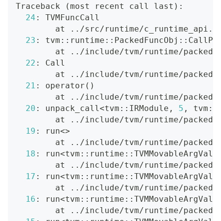
Traceback 
(
most recent call last
)
:
24
: TVMFuncCall
        at 
..
/src/runtime/c_runtime_api.c
23
: tvm::runtime::PackedFuncObj::CallPa
        at 
..
/include/tvm/runtime/packed_
22
: Call
        at 
..
/include/tvm/runtime/packed_
21
: operator
(
)
        at 
..
/include/tvm/runtime/packed_
20
: unpack_call
<
tvm::IRModule, 
5
, tvm::
        at 
..
/include/tvm/runtime/packed_
19
: run
<>
        at 
..
/include/tvm/runtime/packed_
18
: run
<
tvm::runtime::TVMMovableArgValu
        at 
..
/include/tvm/runtime/packed_
17
: run
<
tvm::runtime::TVMMovableArgValu
        at 
..
/include/tvm/runtime/packed_
16
: run
<
tvm::runtime::TVMMovableArgValu
        at 
..
/include/tvm/runtime/packed_