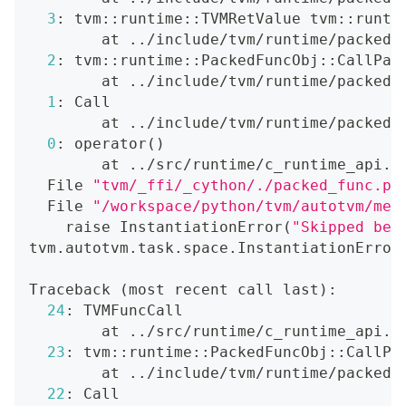
3
: tvm::runtime::TVMRetValue tvm::runti
        at 
..
/include/tvm/runtime/packed_
2
: tvm::runtime::PackedFuncObj::CallPac
        at 
..
/include/tvm/runtime/packed_
1
: Call
        at 
..
/include/tvm/runtime/packed_
0
: operator
(
)
        at 
..
/src/runtime/c_runtime_api.c
  File 
"tvm/_ffi/_cython/./packed_func.px
  File 
"/workspace/python/tvm/autotvm/mea
    raise InstantiationError
(
"Skipped bec
tvm.autotvm.task.space.InstantiationError
Traceback 
(
most recent call last
)
:
24
: TVMFuncCall
        at 
..
/src/runtime/c_runtime_api.c
23
: tvm::runtime::PackedFuncObj::CallPa
        at 
..
/include/tvm/runtime/packed_
22
: Call