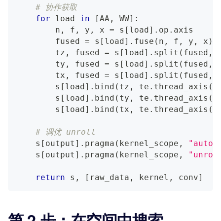
# 协作获取
for
 load 
in
[
AA
,
 WW
]
:
        n
,
 f
,
 y
,
 x 
=
 s
[
load
]
.
op
.
axis
        fused 
=
 s
[
load
]
.
fuse
(
n
,
 f
,
 y
,
 x
)
        tz
,
 fused 
=
 s
[
load
]
.
split
(
fused
,
 
        ty
,
 fused 
=
 s
[
load
]
.
split
(
fused
,
 
        tx
,
 fused 
=
 s
[
load
]
.
split
(
fused
,
 
        s
[
load
]
.
bind
(
tz
,
 te
.
thread_axis
(
"
        s
[
load
]
.
bind
(
ty
,
 te
.
thread_axis
(
"
        s
[
load
]
.
bind
(
tx
,
 te
.
thread_axis
(
"
# 调优 unroll
    s
[
output
]
.
pragma
(
kernel_scope
,
"auto_
    s
[
output
]
.
pragma
(
kernel_scope
,
"unrol
return
 s
,
[
raw_data
,
 kernel
,
 conv
]
第 2 步：在空间中搜索