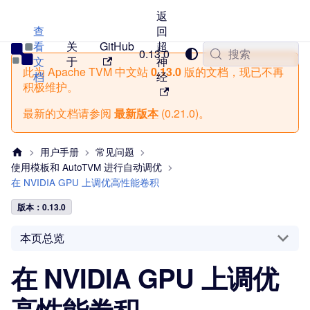
返
查
回
看
关
GitHub
超
TVM 中文站
0.13.0
搜索
文
于
神
此为
Apache TVM 中文站
0.13.0
版的文档，现已不再
档
经
积极维护。
最新的文档请参阅
最新版本
(
0.21.0
)。
用户手册
常见问题
使用模板和 AutoTVM 进行自动调优
在 NVIDIA GPU 上调优高性能卷积
版本：0.13.0
本页总览
在 NVIDIA GPU 上调优
高性能卷积