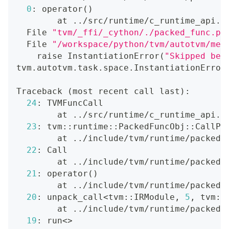
0
: operator
(
)
        at 
..
/src/runtime/c_runtime_api.c
  File 
"tvm/_ffi/_cython/./packed_func.px
  File 
"/workspace/python/tvm/autotvm/mea
    raise InstantiationError
(
"Skipped bec
tvm.autotvm.task.space.InstantiationError
Traceback 
(
most recent call last
)
:
24
: TVMFuncCall
        at 
..
/src/runtime/c_runtime_api.c
23
: tvm::runtime::PackedFuncObj::CallPa
        at 
..
/include/tvm/runtime/packed_
22
: Call
        at 
..
/include/tvm/runtime/packed_
21
: operator
(
)
        at 
..
/include/tvm/runtime/packed_
20
: unpack_call
<
tvm::IRModule, 
5
, tvm::
        at 
..
/include/tvm/runtime/packed_
19
: run
<>