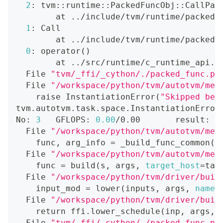
2
: tvm::runtime::PackedFuncObj::CallPac
        at 
..
/include/tvm/runtime/packed_
1
: Call
        at 
..
/include/tvm/runtime/packed_
0
: operator
(
)
        at 
..
/src/runtime/c_runtime_api.c
  File 
"tvm/_ffi/_cython/./packed_func.px
  File 
"/workspace/python/tvm/autotvm/mea
    raise InstantiationError
(
"Skipped bec
tvm.autotvm.task.space.InstantiationError
No: 
3
   GFLOPS: 
0.00
/0.00       result: T
  File 
"/workspace/python/tvm/autotvm/mea
    func, arg_info 
=
 _build_func_common
(
m
  File 
"/workspace/python/tvm/autotvm/mea
    func 
=
 build
(
s, args, 
target_host
=
tas
  File 
"/workspace/python/tvm/driver/buil
    input_mod 
=
 lower
(
inputs, args, 
name
=
  File 
"/workspace/python/tvm/driver/buil
return
 ffi.lower_schedule
(
inp, args, 
  File 
"tvm/_ffi/_cython/./packed_func.px