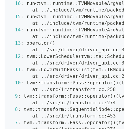
16
: run
<
tvm::runtime::TVMMovableArgValu
        at 
..
/include/tvm/runtime/packed_
15
: run
<
tvm::runtime::TVMMovableArgValu
        at 
..
/include/tvm/runtime/packed_
14
: run
<
tvm::runtime::TVMMovableArgValu
        at 
..
/include/tvm/runtime/packed_
13
: operator
(
)
        at 
..
/src/driver/driver_api.cc:36
12
: tvm::LowerSchedule
(
tvm::te::Schedul
        at 
..
/src/driver/driver_api.cc:35
11
: tvm::LowerWithPassList
(
tvm::IRModul
        at 
..
/src/driver/driver_api.cc:25
10
: tvm::transform::Pass::operator
(
)
(
tv
        at 
..
/src/ir/transform.cc:258
9
: tvm::transform::Pass::operator
(
)
(
tvm
        at 
..
/src/ir/transform.cc:274
8
: tvm::transform::SequentialNode::oper
        at 
..
/src/ir/transform.cc:453
7
: tvm::transform::Pass::operator
(
)
(
tvm