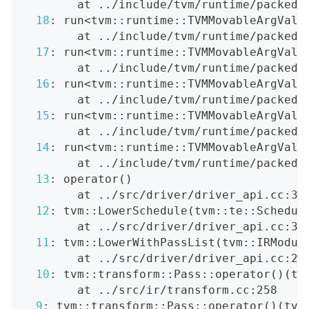
        at 
..
/include/tvm/runtime/packed_
18
: run
<
tvm::runtime::TVMMovableArgValu
        at 
..
/include/tvm/runtime/packed_
17
: run
<
tvm::runtime::TVMMovableArgValu
        at 
..
/include/tvm/runtime/packed_
16
: run
<
tvm::runtime::TVMMovableArgValu
        at 
..
/include/tvm/runtime/packed_
15
: run
<
tvm::runtime::TVMMovableArgValu
        at 
..
/include/tvm/runtime/packed_
14
: run
<
tvm::runtime::TVMMovableArgValu
        at 
..
/include/tvm/runtime/packed_
13
: operator
(
)
        at 
..
/src/driver/driver_api.cc:36
12
: tvm::LowerSchedule
(
tvm::te::Schedul
        at 
..
/src/driver/driver_api.cc:35
11
: tvm::LowerWithPassList
(
tvm::IRModul
        at 
..
/src/driver/driver_api.cc:25
10
: tvm::transform::Pass::operator
(
)
(
tv
        at 
..
/src/ir/transform.cc:258
9
: tvm::transform::Pass::operator
(
)
(
tvm