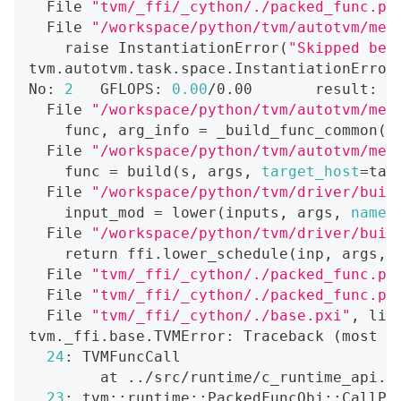
  File 
"tvm/_ffi/_cython/./packed_func.px
  File 
"/workspace/python/tvm/autotvm/mea
    raise InstantiationError
(
"Skipped bec
tvm.autotvm.task.space.InstantiationError
No: 
2
   GFLOPS: 
0.00
/0.00       result: T
  File 
"/workspace/python/tvm/autotvm/mea
    func, arg_info 
=
 _build_func_common
(
m
  File 
"/workspace/python/tvm/autotvm/mea
    func 
=
 build
(
s, args, 
target_host
=
tas
  File 
"/workspace/python/tvm/driver/buil
    input_mod 
=
 lower
(
inputs, args, 
name
=
  File 
"/workspace/python/tvm/driver/buil
return
 ffi.lower_schedule
(
inp, args, 
  File 
"tvm/_ffi/_cython/./packed_func.px
  File 
"tvm/_ffi/_cython/./packed_func.px
  File 
"tvm/_ffi/_cython/./base.pxi"
, lin
tvm._ffi.base.TVMError: Traceback 
(
most r
24
: TVMFuncCall
        at 
..
/src/runtime/c_runtime_api.c
23
: tvm::runtime::PackedFuncObj::CallPa