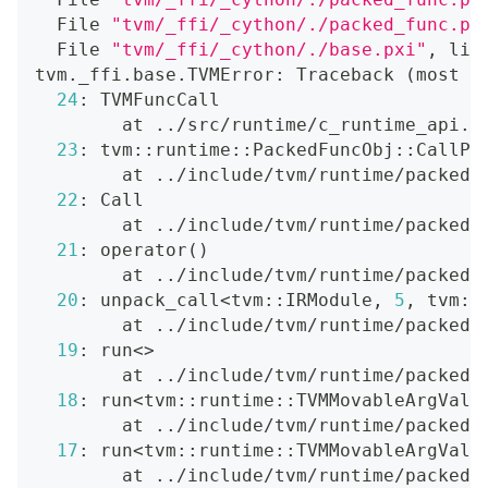
  File 
"tvm/_ffi/_cython/./packed_func.px
  File 
"tvm/_ffi/_cython/./base.pxi"
, lin
tvm._ffi.base.TVMError: Traceback 
(
most r
24
: TVMFuncCall
        at 
..
/src/runtime/c_runtime_api.c
23
: tvm::runtime::PackedFuncObj::CallPa
        at 
..
/include/tvm/runtime/packed_
22
: Call
        at 
..
/include/tvm/runtime/packed_
21
: operator
(
)
        at 
..
/include/tvm/runtime/packed_
20
: unpack_call
<
tvm::IRModule, 
5
, tvm::
        at 
..
/include/tvm/runtime/packed_
19
: run
<>
        at 
..
/include/tvm/runtime/packed_
18
: run
<
tvm::runtime::TVMMovableArgValu
        at 
..
/include/tvm/runtime/packed_
17
: run
<
tvm::runtime::TVMMovableArgValu
        at 
..
/include/tvm/runtime/packed_