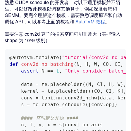
熟悉 CUDA schedule 的开发者，对以下通用模板并不陌
生。可以修改此模板以调整其他算子，例如深度卷积和
GEMM。要完全理解这个模板，需要熟悉调度原语和自动
调优 API，可以参考上面的教程和
AutoTVM 教程
。
需要注意 conv2d 算子的搜索空间可能非常大（某些输入
shape 为 10^9 级别）
@autotvm
.
template
(
"tutorial/conv2d_no_bat
def
conv2d_no_batching
(
N
,
 H
,
 W
,
 CO
,
 CI
,
 K
assert
 N 
==
1
,
"Only consider batch_s
    data 
=
 te
.
placeholder
(
(
N
,
 CI
,
 H
,
 W
)
,
 
    kernel 
=
 te
.
placeholder
(
(
CO
,
 CI
,
 KH
,
 
    conv 
=
 topi
.
nn
.
conv2d_nchw
(
data
,
 kern
    s 
=
 te
.
create_schedule
(
[
conv
.
op
]
)
#### 空间定义开始 ####
    n
,
 f
,
 y
,
 x 
=
 s
[
conv
]
.
op
.
axis