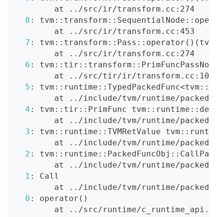
        at 
..
/src/ir/transform.cc:274
8
: tvm::transform::SequentialNode::oper
        at 
..
/src/ir/transform.cc:453
7
: tvm::transform::Pass::operator
(
)
(
tvm
        at 
..
/src/ir/transform.cc:274
6
: tvm::tir::transform::PrimFuncPassNod
        at 
..
/src/tir/ir/transform.cc:100
5
: tvm::runtime::TypedPackedFunc
<
tvm::t
        at 
..
/include/tvm/runtime/packed_
4
: tvm::tir::PrimFunc tvm::runtime::det
        at 
..
/include/tvm/runtime/packed_
3
: tvm::runtime::TVMRetValue tvm::runti
        at 
..
/include/tvm/runtime/packed_
2
: tvm::runtime::PackedFuncObj::CallPac
        at 
..
/include/tvm/runtime/packed_
1
: Call
        at 
..
/include/tvm/runtime/packed_
0
: operator
(
)
        at 
..
/src/runtime/c_runtime_api.c