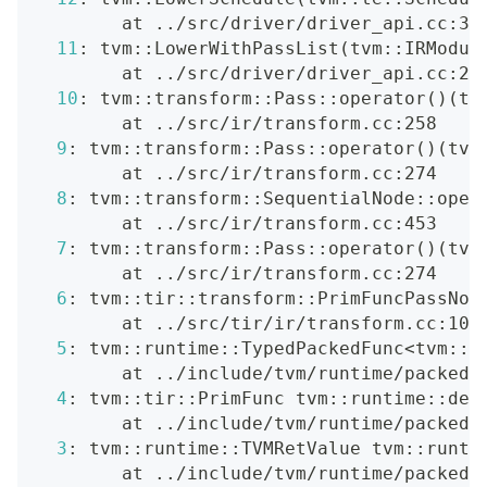
        at 
..
/src/driver/driver_api.cc:35
11
: tvm::LowerWithPassList
(
tvm::IRModul
        at 
..
/src/driver/driver_api.cc:25
10
: tvm::transform::Pass::operator
(
)
(
tv
        at 
..
/src/ir/transform.cc:258
9
: tvm::transform::Pass::operator
(
)
(
tvm
        at 
..
/src/ir/transform.cc:274
8
: tvm::transform::SequentialNode::oper
        at 
..
/src/ir/transform.cc:453
7
: tvm::transform::Pass::operator
(
)
(
tvm
        at 
..
/src/ir/transform.cc:274
6
: tvm::tir::transform::PrimFuncPassNod
        at 
..
/src/tir/ir/transform.cc:100
5
: tvm::runtime::TypedPackedFunc
<
tvm::t
        at 
..
/include/tvm/runtime/packed_
4
: tvm::tir::PrimFunc tvm::runtime::det
        at 
..
/include/tvm/runtime/packed_
3
: tvm::runtime::TVMRetValue tvm::runti
        at 
..
/include/tvm/runtime/packed_