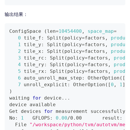
输出结果：
ConfigSpace 
(
len
=
10454400
, 
space_map
=
0
 tile_f: Split
(
policy
=
factors, 
produc
1
 tile_y: Split
(
policy
=
factors, 
produc
2
 tile_x: Split
(
policy
=
factors, 
produc
3
 tile_rc: Split
(
policy
=
factors, 
produ
4
 tile_ry: Split
(
policy
=
factors, 
produ
5
 tile_rx: Split
(
policy
=
factors, 
produ
6
 auto_unroll_max_step: OtherOption
(
[
0
7
 unroll_explicit: OtherOption
(
[
0
, 
1
]
)
)
waiting 
for
 device
..
.
device available
Get devices 
for
 measurement successfully
!
No: 
1
   GFLOPS: 
0.00
/0.00       result: T
  File 
"/workspace/python/tvm/autotvm/mea