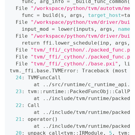
    func, arg_info 
=
 _build_func_common
(
m
  File 
"/workspace/python/tvm/autotvm/mea
    func 
=
 build
(
s, args, 
target_host
=
tas
  File 
"/workspace/python/tvm/driver/buil
    input_mod 
=
 lower
(
inputs, args, 
name
=
  File 
"/workspace/python/tvm/driver/buil
return
 ffi.lower_schedule
(
inp, args, 
  File 
"tvm/_ffi/_cython/./packed_func.px
  File 
"tvm/_ffi/_cython/./packed_func.px
  File 
"tvm/_ffi/_cython/./base.pxi"
, lin
tvm._ffi.base.TVMError: Traceback 
(
most r
24
: TVMFuncCall
        at 
..
/src/runtime/c_runtime_api.c
23
: tvm::runtime::PackedFuncObj::CallPa
        at 
..
/include/tvm/runtime/packed_
22
: Call
        at 
..
/include/tvm/runtime/packed_
21
: operator
(
)
        at 
..
/include/tvm/runtime/packed_
20
: unpack_call
<
tvm::IRModule, 
5
, tvm::