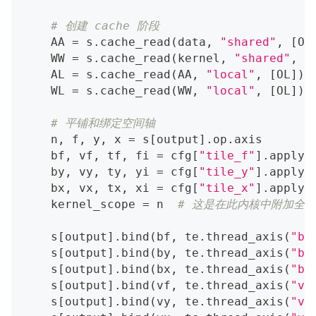
# 创建 cache 阶段
    AA 
=
 s
.
cache_read
(
data
,
"shared"
,
[
OL
    WW 
=
 s
.
cache_read
(
kernel
,
"shared"
,
[
    AL 
=
 s
.
cache_read
(
AA
,
"local"
,
[
OL
]
)
    WL 
=
 s
.
cache_read
(
WW
,
"local"
,
[
OL
]
)
# 平铺和绑定空间轴
    n
,
 f
,
 y
,
 x 
=
 s
[
output
]
.
op
.
axis
    bf
,
 vf
,
 tf
,
 fi 
=
 cfg
[
"tile_f"
]
.
apply
(
    by
,
 vy
,
 ty
,
 yi 
=
 cfg
[
"tile_y"
]
.
apply
(
    bx
,
 vx
,
 tx
,
 xi 
=
 cfg
[
"tile_x"
]
.
apply
(
    kernel_scope 
=
 n  
# 这是在此内核中附加全
    s
[
output
]
.
bind
(
bf
,
 te
.
thread_axis
(
"bl
    s
[
output
]
.
bind
(
by
,
 te
.
thread_axis
(
"bl
    s
[
output
]
.
bind
(
bx
,
 te
.
thread_axis
(
"bl
    s
[
output
]
.
bind
(
vf
,
 te
.
thread_axis
(
"vt
    s
[
output
]
.
bind
(
vy
,
 te
.
thread_axis
(
"vt