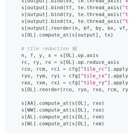
    s
[
output
]
.
bind
(
vx
,
 te
.
thread_axis
(
"vt
    s
[
output
]
.
bind
(
tf
,
 te
.
thread_axis
(
"th
    s
[
output
]
.
bind
(
ty
,
 te
.
thread_axis
(
"th
    s
[
output
]
.
bind
(
tx
,
 te
.
thread_axis
(
"th
    s
[
output
]
.
reorder
(
n
,
 bf
,
 by
,
 bx
,
 vf
,
 
    s
[
OL
]
.
compute_at
(
s
[
output
]
,
 tx
)
# tile reduction 轴
    n
,
 f
,
 y
,
 x 
=
 s
[
OL
]
.
op
.
axis
    rc
,
 ry
,
 rx 
=
 s
[
OL
]
.
op
.
reduce_axis
    rco
,
 rcm
,
 rci 
=
 cfg
[
"tile_rc"
]
.
apply
(
    ryo
,
 rym
,
 ryi 
=
 cfg
[
"tile_rx"
]
.
apply
(
    rxo
,
 rxm
,
 rxi 
=
 cfg
[
"tile_ry"
]
.
apply
(
    s
[
OL
]
.
reorder
(
rco
,
 ryo
,
 rxo
,
 rcm
,
 rym
    s
[
AA
]
.
compute_at
(
s
[
OL
]
,
 rxo
)
    s
[
WW
]
.
compute_at
(
s
[
OL
]
,
 rxo
)
    s
[
AL
]
.
compute_at
(
s
[
OL
]
,
 rxm
)
    s
[
WL
]
.
compute_at
(
s
[
OL
]
,
 rxm
)