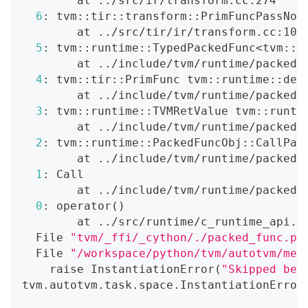
        at 
..
/src/ir/transform.cc:274
6
: tvm::tir::transform::PrimFuncPassNod
        at 
..
/src/tir/ir/transform.cc:100
5
: tvm::runtime::TypedPackedFunc
<
tvm::t
        at 
..
/include/tvm/runtime/packed_
4
: tvm::tir::PrimFunc tvm::runtime::det
        at 
..
/include/tvm/runtime/packed_
3
: tvm::runtime::TVMRetValue tvm::runti
        at 
..
/include/tvm/runtime/packed_
2
: tvm::runtime::PackedFuncObj::CallPac
        at 
..
/include/tvm/runtime/packed_
1
: Call
        at 
..
/include/tvm/runtime/packed_
0
: operator
(
)
        at 
..
/src/runtime/c_runtime_api.c
  File 
"tvm/_ffi/_cython/./packed_func.px
  File 
"/workspace/python/tvm/autotvm/mea
    raise InstantiationError
(
"Skipped bec
tvm.autotvm.task.space.InstantiationError