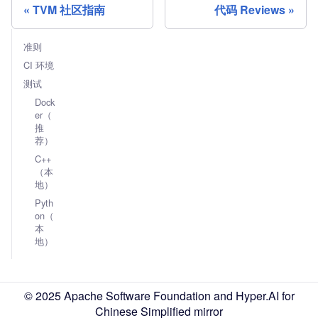
TVM 社区指南
代码 Reviews
准则
CI 环境
测试
Dock
er（
推
荐）
C++
（本
地）
Pyth
on（
本
地）
© 2025 Apache Software Foundation and Hyper.AI for
Chinese Simplified mirror