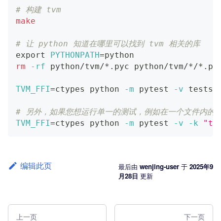
# 构建 tvm
make
# 让 python 知道在哪里可以找到 tvm 相关的库
export
PYTHONPATH
=
python
rm
-rf
 python/tvm/*.pyc python/tvm/*/*.py
TVM_FFI
=
ctypes python 
-m
 pytest 
-v
 tests/
# 另外，如果您想运行单一的测试，例如在一个文件内的 test
TVM_FFI
=
ctypes python 
-m
 pytest 
-v
-k
"te
编辑此页
最后
由
wenjing-user
于
2025年9
月28日
更新
上一页
下一页