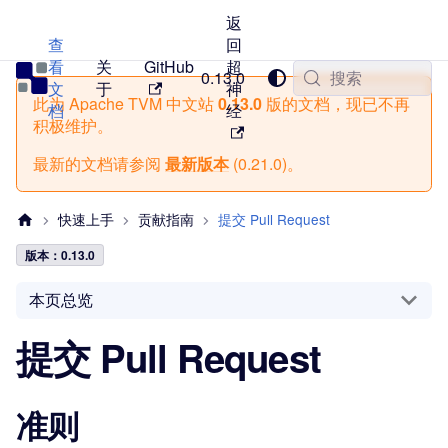
返
查
回
看
关
GitHub
超
TVM 中文站
0.13.0
搜索
文
于
神
此为
Apache TVM 中文站
0.13.0
版的文档，现已不再
档
经
积极维护。
最新的文档请参阅
最新版本
(
0.21.0
)。
快速上手
贡献指南
提交 Pull Request
版本：0.13.0
本页总览
提交 Pull Request
准则