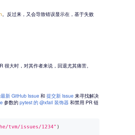
。反过来，又会导致错误显示在，基于失败
n
而当 PR 很大时，对其作者来说，回退尤其痛苦。
新 GitHub Issue
和
提交新 Issue
来寻找解决
se
参数的
pytest 的 @xfail 装饰器
和禁用 PR 链
he/tvm/issues/1234"
)