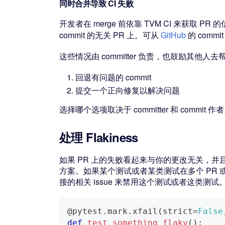
同时合并导致 CI 失败
开发者在 merge 前依靠 TVM CI 来获取 
commit 的无关 PR 上。可从
GitHub
的 comm
这些情况由 committer 负责，也鼓励其他
回退有问题的 commit
提交一个正向修复以解决问题
选择哪个选项取决于 committer 和 com
处理 Flakiness
如果 PR 上的失败看起来与你的更改无关，
方案。如果某个测试或者某类测试在多个 PR 或 mai
接的相关 issue 来禁用这个测试或者这类测试
@pytest
.
mark
.
xfail
(
strict
=
False
def
test_something_flaky
(
)
: