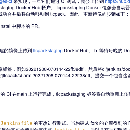
ges-ci
来实现，一旦它们通过 CI 测试，就会上传到
https://hu
aging Docker Hub 帐户。tlcpackstaging Docker 镜像会自动
上成功合并后将自动移动到 tlcpack。因此，更新镜像的步骤如下：
/install中脚本的 PR。
新构建的镜像上传到
tlcpackstaging
Docker Hub。 b. 等待每晚
像标签，例如20221208-070144-22ff38dff，然后将ci/jenkins/d
，例如tlcpack/ci-arm:20221208-070144-22ff38dff
后的 CI 在main 上运行完成，tlcpackstaging 标签将自动重新上传到
和
的更改进行测试。当构建从 fork 的仓库得到的 PR
Jenkinsfile
于构建分支时会使用分支中的
，所以具有写权限的 comm
Jenkinsfile