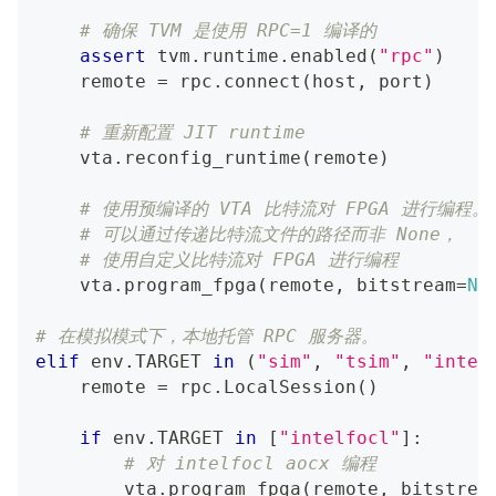
# 确保 TVM 是使用 RPC=1 编译的
assert
 tvm
.
runtime
.
enabled
(
"rpc"
)
    remote 
=
 rpc
.
connect
(
host
,
 port
)
# 重新配置 JIT runtime
    vta
.
reconfig_runtime
(
remote
)
# 使用预编译的 VTA 比特流对 FPGA 进行编程。
# 可以通过传递比特流文件的路径而非 None，
# 使用自定义比特流对 FPGA 进行编程
    vta
.
program_fpga
(
remote
,
 bitstream
=
No
# 在模拟模式下，本地托管 RPC 服务器。
elif
 env
.
TARGET 
in
(
"sim"
,
"tsim"
,
"intel
    remote 
=
 rpc
.
LocalSession
(
)
if
 env
.
TARGET 
in
[
"intelfocl"
]
:
# 对 intelfocl aocx 编程
        vta
.
program_fpga
(
remote
,
 bitstrea