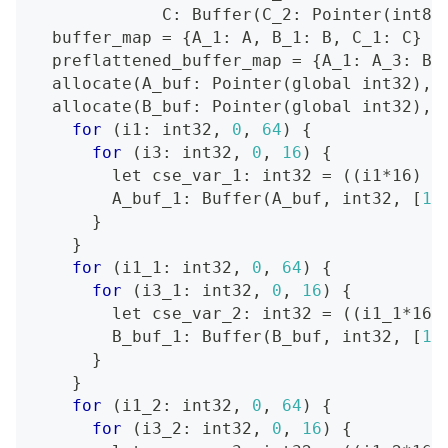
             C: Buffer
(
C_2: Pointer
(
int8
)
  buffer_map 
=
{
A_1: A, B_1: B, C_1: C
}
  preflattened_buffer_map 
=
{
A_1: A_3: Bu
  allocate
(
A_buf: Pointer
(
global int32
)
, 
  allocate
(
B_buf: Pointer
(
global int32
)
, 
for
(
i1: int32, 
0
, 
64
)
{
for
(
i3: int32, 
0
, 
16
)
{
let
 cse_var_1: int32 
=
((
i1*16
)
 +
        A_buf_1: Buffer
(
A_buf, int32, 
[
10
}
}
for
(
i1_1: int32, 
0
, 
64
)
{
for
(
i3_1: int32, 
0
, 
16
)
{
let
 cse_var_2: int32 
=
((
i1_1*16
)
        B_buf_1: Buffer
(
B_buf, int32, 
[
10
}
}
for
(
i1_2: int32, 
0
, 
64
)
{
for
(
i3_2: int32, 
0
, 
16
)
{