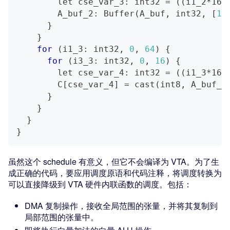
let
 cse_var_3: int32 
=
((
i1_2*16
)
        A_buf_2: Buffer
(
A_buf, int32, 
[
10
}
}
for
(
i1_3: int32, 
0
, 
64
)
{
for
(
i3_3: int32, 
0
, 
16
)
{
let
 cse_var_4: int32 
=
((
i1_3*16
)
        C
[
cse_var_4
]
=
 cast
(
int8, A_buf_2
}
}
}
}
虽然这个 schedule 有意义，但它不会编译为 VTA。为了生
成正确的代码，要应用调度原语和代码注释，将调度转换为
可以直接降级到 VTA 硬件内联函数的调度。包括：
DMA 复制操作，接收全局范围的张量，并将其复制到
局部范围的张量中。