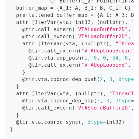
             C: Buffer
(
C_2: Pointer
(
int8
)
  buffer_map 
=
{
A_1: A, B_1: B, C_1: C
}
  preflattened_buffer_map 
=
{
A_1: A_3: Bu
  attr 
[
IterVar
(
vta: int32, 
(
nullptr
)
, 
"T
    @tir.call_extern
(
"VTALoadBuffer2D"
, @
    @tir.call_extern
(
"VTALoadBuffer2D"
, @
    attr 
[
IterVar
(
vta, 
(
nullptr
)
, 
"Thread
      @tir.call_extern
(
"VTAUopLoopBegin"
,
      @tir.vta.uop_push
(
1
, 
0
, 
0
, 
64
, 
0
, 
2
      @tir.call_extern
(
"VTAUopLoopEnd"
, 
d
}
    @tir.vta.coproc_dep_push
(
2
, 
3
, 
dtype
=
}
  attr 
[
IterVar
(
vta, 
(
nullptr
)
, 
"ThreadIn
    @tir.vta.coproc_dep_pop
(
2
, 
3
, 
dtype
=
i
    @tir.call_extern
(
"VTAStoreBuffer2D"
, 
}
  @tir.vta.coproc_sync
(
, 
dtype
=
int32
)
}