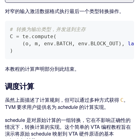
对窄的输入激活数据格式执行最后一个类型转换操作。
# 转换为输出类型，并发送到主存
C 
=
 te
.
compute
(
(
o
,
 m
,
 env
.
BATCH
,
 env
.
BLOCK_OUT
)
,
lam
)
本教程的计算声明部分到此结束。
调度计算
虽然上面描述了计算规则，但可以通过多种方式获得
。
C
TVM 要求用户提供名为
schedule
的计算实现。
schedule 是对原始计算的一组转换，它在不影响正确性的
情况下，转换计算的实现。这个简单的 VTA 编程教程旨在
演示将原始 schedule 映射到 VTA 硬件原语的基本