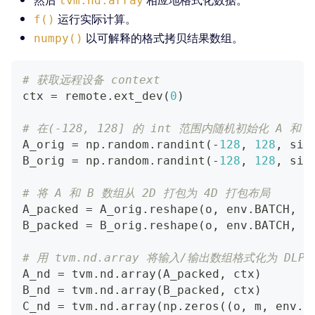
tvm.nd.array
运行实际计算。
f()
以可解释的格式拷贝结果数组。
numpy()
# 获取远程设备 context
ctx 
=
 remote
.
ext_dev
(
0
)
# 在(-128, 128] 的 int 范围内随机初始化 A 和 
A_orig 
=
 np
.
random
.
randint
(
-
128
,
128
,
 siz
B_orig 
=
 np
.
random
.
randint
(
-
128
,
128
,
 siz
# 将 A 和 B 数组从 2D 打包为 4D 打包布局
A_packed 
=
 A_orig
.
reshape
(
o
,
 env
.
BATCH
,
 m
B_packed 
=
 B_orig
.
reshape
(
o
,
 env
.
BATCH
,
 m
# 用 tvm.nd.array 将输入/输出数组格式化为 DLPa
A_nd 
=
 tvm
.
nd
.
array
(
A_packed
,
 ctx
)
B_nd 
=
 tvm
.
nd
.
array
(
B_packed
,
 ctx
)
C_nd 
=
 tvm
.
nd
.
array
(
np
.
zeros
(
(
o
,
 m
,
 env
.
B