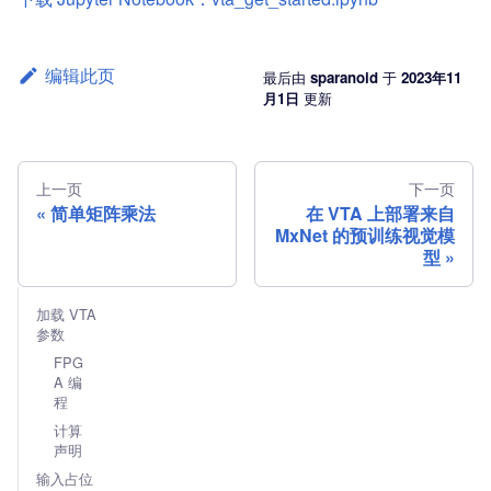
编辑此页
最后
由
sparanoid
于
2023年11
月1日
更新
上一页
下一页
简单矩阵乘法
在 VTA 上部署来自
MxNet 的预训练视觉模
型
加载 VTA
参数
FPG
A 编
程
计算
声明
输入占位