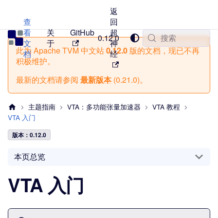
返
查
回
看
关
GitHub
超
TVM 中文站
0.12.0
搜索
文
于
神
此为
Apache TVM 中文站
0.12.0
版的文档，现已不再
档
经
积极维护。
最新的文档请参阅
最新版本
(
0.21.0
)。
主题指南
VTA：多功能张量加速器
VTA 教程
VTA 入门
版本：0.12.0
本页总览
VTA 入门