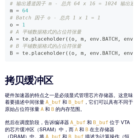
# 输出通道因子 m - 总共 64 x 16 = 1024 输出通
m 
=
64
# Batch 因子 o - 总共 1 x 1 = 1
o 
=
1
# A 平铺数据格式的占位符张量
A 
=
 te
.
placeholder
(
(
o
,
 m
,
 env
.
BATCH
,
 env
.
# B 平铺数据格式的占位符张量
B 
=
 te
.
placeholder
(
(
o
,
 m
,
 env
.
BATCH
,
 env
.
拷贝缓冲区
硬件加速器的特点之一是必须显式管理芯片存储器。这意味
着要描述中间张量
和
，它们可以具有不同于
A_buf
B_buf
原始占位符张量
和
的内存范围。
A
B
然后在调度阶段，告诉编译器
和
位于 VTA
A_buf
B_buf
的芯片缓冲区（SRAM）中，而
和
在主存储器
A
B
（DRAM）中。将
和
描述为计算操作（恒
A_buf
B_buf