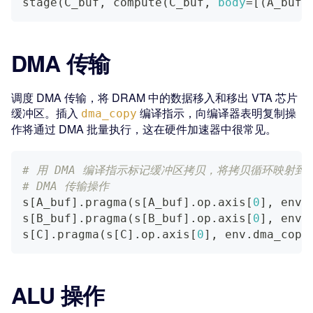
stage
(
C_buf, compute
(
C_buf, 
body
=
[
(
A_buf
[
DMA 传输
调度 DMA 传输，将 DRAM 中的数据移入和移出 VTA 芯片
缓冲区。插入
编译指示，向编译器表明复制操
dma_copy
作将通过 DMA 批量执行，这在硬件加速器中很常见。
# 用 DMA 编译指示标记缓冲区拷贝，将拷贝循环映射到
# DMA 传输操作
s
[
A_buf
]
.
pragma
(
s
[
A_buf
]
.
op
.
axis
[
0
]
,
 env
.
s
[
B_buf
]
.
pragma
(
s
[
B_buf
]
.
op
.
axis
[
0
]
,
 env
.
s
[
C
]
.
pragma
(
s
[
C
]
.
op
.
axis
[
0
]
,
 env
.
dma_copy
ALU 操作