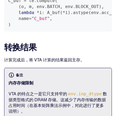
C_buf 
=
 te
.
compute
(
(
o
,
 m
,
 env
.
BATCH
,
 env
.
BLOCK_OUT
)
,
lambda
*
i
:
 A_buf
(
*
i
)
.
astype
(
env
.
acc_d
    name
=
"C_buf"
,
)
转换结果
计算完成后，将 VTA 计算的结果返回主存。
备注
内存存储限制
VTA 的特点之一是它只支持窄的
数
env.inp_dtype
据类型格式的 DRAM 存储。这减少了内存传输的数据
占用时间（在基本矩阵乘法示例中，对此进行了更多
说明）。