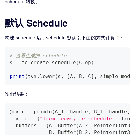
schedule 转换。
默认 Schedule
构建 schedule 后，schedule 默认以下面的方式计算
：
C
# 查看生成的 schedule
s 
=
 te
.
create_schedule
(
C
.
op
)
print
(
tvm
.
lower
(
s
,
[
A
,
 B
,
 C
]
,
 simple_mode
输出结果：
@main 
=
 primfn
(
A_1: handle, B_1: handle, 
  attr 
=
{
"from_legacy_te_schedule"
:
 True
  buffers 
=
{
A: Buffer
(
A_2: Pointer
(
int32
             B: Buffer
(
B_2: Pointer
(
int32