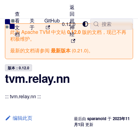
返
查
回
看
关
GitHub
超
TVM 中文站
0.12.0
搜索
文
于
神
此为
Apache TVM 中文站
0.12.0
版的文档，现已不再
档
经
积极维护。
最新的文档请参阅
最新版本
(
0.21.0
)。
版本：0.12.0
tvm.relay.nn
::: tvm.relay.nn :::
编辑此页
最后
由
sparanoid
于
2023年11
月1日
更新