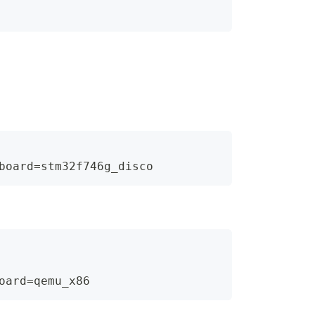
board
=
stm32f746g_disco
oard
=
qemu_x86