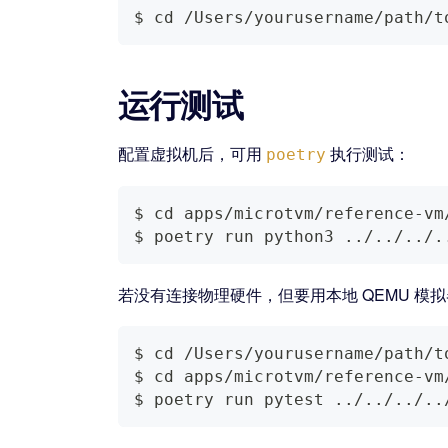
$ 
cd
 /Users/yourusername/path/t
运行测试
配置虚拟机后，可用
执行测试：
poetry
$ 
cd
 apps/microtvm/reference-vm
$ poetry run python3 
..
/
..
/
..
/
.
若没有连接物理硬件，但要用本地 QEMU 
$ 
cd
 /Users/yourusername/path/t
$ 
cd
 apps/microtvm/reference-vm
$ poetry run pytest 
..
/
..
/
..
/
..