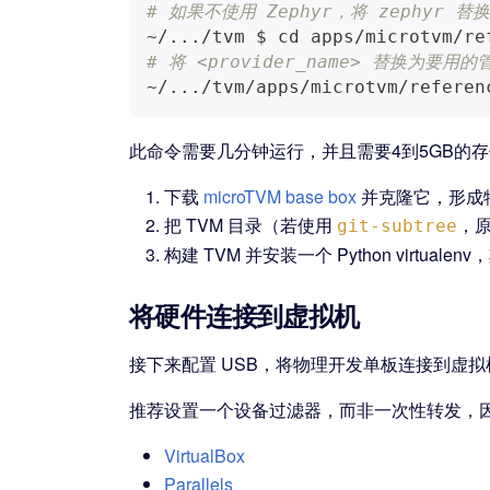
# 如果不使用 Zephyr，将 zephyr
~/
..
./tvm $ 
cd
 apps/microtvm/re
# 将 <provider_name> 替换为要用的
~/
..
./tvm/apps/microtvm/referen
此命令需要几分钟运行，并且需要4到5GB的
下载
microTVM base box
并克隆它，形成特
把 TVM 目录（若使用
，
git-subtree
构建 TVM 并安装一个 Python virtua
将硬件连接到虚拟机
接下来配置 USB，将物理开发单板连接到虚
推荐设置一个设备过滤器，而非一次性转发，
VirtualBox
Parallels