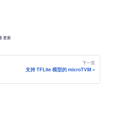
日
更新
下一页
支持 TFLite 模型的 microTVM