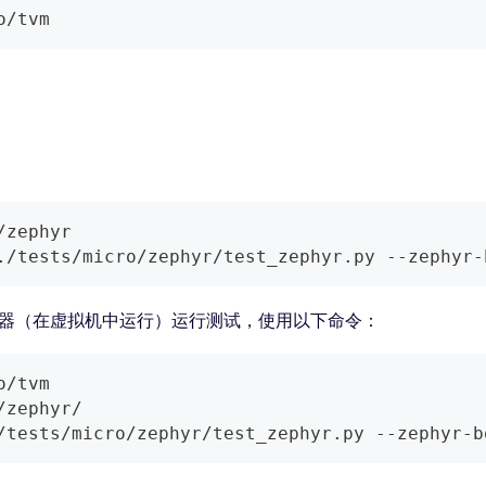
o/tvm
/zephyr
.
/tests/micro/zephyr/test_zephyr.py --zephyr-
模拟器（在虚拟机中运行）运行测试，使用以下命令：
o/tvm
/zephyr/
/tests/micro/zephyr/test_zephyr.py --zephyr-b