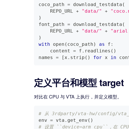
coco_path 
=
 download_testdata
(
    REPO_URL 
+
"data/"
+
"coco.
)
font_path 
=
 download_testdata
(
    REPO_URL 
+
"data/"
+
"arial
)
with
open
(
coco_path
)
as
 f
:
    content 
=
 f
.
readlines
(
)
names 
=
[
x
.
strip
(
)
for
 x 
in
 con
定义平台和模型 target
对比在 CPU 与 VTA 上执行，并定义模型。
# 从 3rdparty/vta-hw/config/vt
env 
=
 vta
.
get_env
(
)
# 设置 ``device=arm_cpu``，在 C