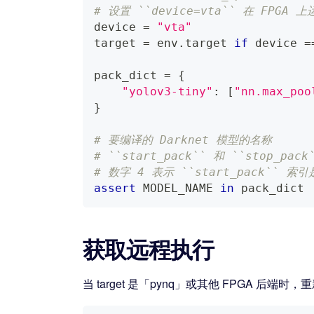
# 设置 ``device=vta`` 在 FPGA 
device 
=
"vta"
target 
=
 env
.
target 
if
 device 
=
pack_dict 
=
{
"yolov3-tiny"
:
[
"nn.max_poo
}
# 要编译的 Darknet 模型的名称
# ``start_pack`` 和 ``sto
# 数字 4 表示 ``start_pack`` 
assert
 MODEL_NAME 
in
 pack_dict
获取远程执行
当 target 是「pynq」或其他 FPGA 后端时，重