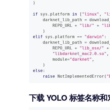
)
if
 sys
.
platform 
in
[
"linux"
,
"l
    darknet_lib_path 
=
 download
        REPO_URL 
+
"lib/"
+
"li
)
elif
 sys
.
platform 
==
"darwin"
:
    darknet_lib_path 
=
 download
        REPO_URL 
+
"lib_osx/"
+
"libdarknet_mac2.0.so"
,
        module
=
"darknet"
,
)
else
:
raise
 NotImplementedError
(
"
下载 YOLO 标签名称