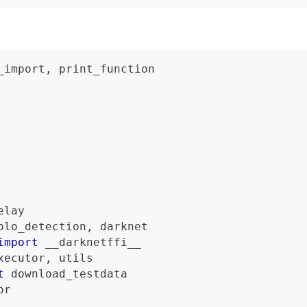
_import
,
 print_function
elay
olo_detection
,
 darknet
import
 __darknetffi__
xecutor
,
 utils
t
 download_testdata
or