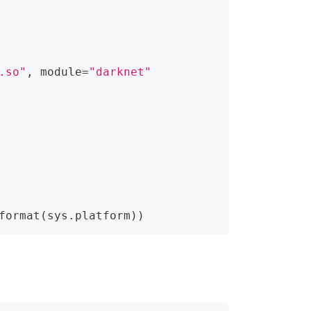
.so"
,
 module
=
"darknet"
format
(
sys
.
platform
)
)