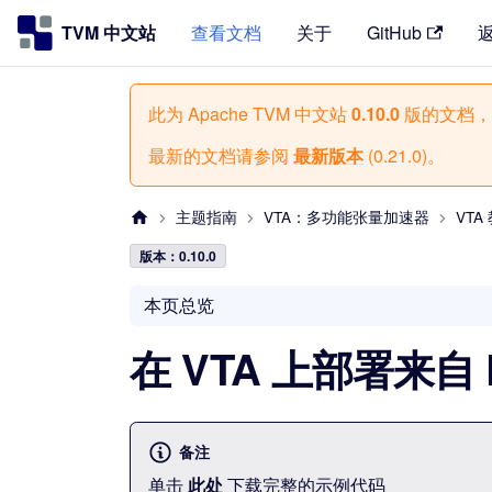
TVM 中文站
查看文档
关于
GitHub
此为
Apache TVM 中文站
0.10.0
版的文档，
最新的文档请参阅
最新版本
(
0.21.0
)。
主题指南
VTA：多功能张量加速器
VTA
版本：0.10.0
本页总览
在 VTA 上部署来自
备注
单击
此处
下载完整的示例代码