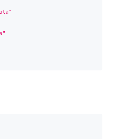
ata"
a"