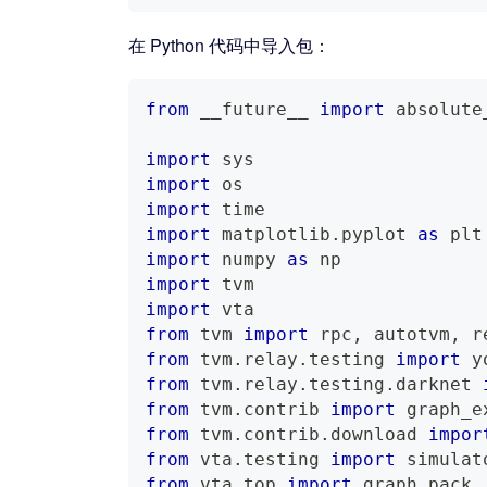
在 Python 代码中导入包：
from
 __future__ 
import
 absolute
import
 sys
import
 os
import
 time
import
 matplotlib
.
pyplot 
as
 plt
import
 numpy 
as
 np
import
 tvm
import
 vta
from
 tvm 
import
 rpc
,
 autotvm
,
 r
from
 tvm
.
relay
.
testing 
import
 y
from
 tvm
.
relay
.
testing
.
darknet 
from
 tvm
.
contrib 
import
 graph_e
from
 tvm
.
contrib
.
download 
impor
from
 vta
.
testing 
import
 simulat
from
 vta
.
top 
import
 graph_pack