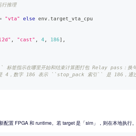
上运行推理
=
"vta"
else
 env
.
target_vta_cpu
l2d"
,
"cast"
,
4
,
186
]
,
p_pack`` 标签指示在哪里开始和结束计算图打包 Relay pas
索引是 4，数字 186 表示 ``stop_pack 索引`` 是 18
新配置 FPGA 和 runtime。若 target 是「sim」，则在本地执行