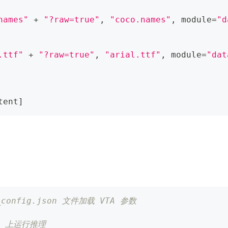
names"
+
"?raw=true"
,
"coco.names"
,
 module
=
"d
.ttf"
+
"?raw=true"
,
"arial.ttf"
,
 module
=
"dat
tent
]
a_config.json 文件加载 VTA 参数
PU 上运行推理