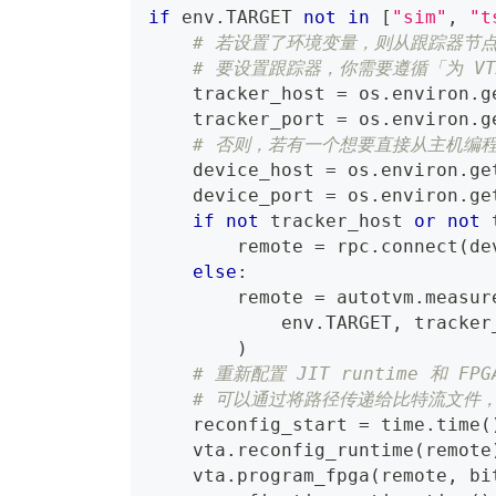
if
 env
.
TARGET 
not
in
[
"sim"
,
"t
# 若设置了环境变量，则从跟踪器节
# 要设置跟踪器，你需要遵循「为 V
    tracker_host 
=
 os
.
environ
.
g
    tracker_port 
=
 os
.
environ
.
g
# 否则，若有一个想要直接从主机编
    device_host 
=
 os
.
environ
.
ge
    device_port 
=
 os
.
environ
.
ge
if
not
 tracker_host 
or
not
 
        remote 
=
 rpc
.
connect
(
de
else
:
        remote 
=
 autotvm
.
measur
            env
.
TARGET
,
 tracker
)
# 重新配置 JIT runtime 和 FPG
# 可以通过将路径传递给比特流文件，而
    reconfig_start 
=
 time
.
time
(
    vta
.
reconfig_runtime
(
remote
    vta
.
program_fpga
(
remote
,
 bi