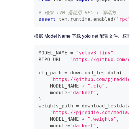
# 确保 TVM 是使用 RPC=1 编译的
assert
 tvm
.
runtime
.
enabled
(
"rpc
根据 Model Name 下载 yolo net 
MODEL_NAME 
=
"yolov3-tiny"
REPO_URL 
=
"https://github.com/
cfg_path 
=
 download_testdata
(
"https://github.com/pjreddi
    MODEL_NAME 
+
".cfg"
,
    module
=
"darknet"
,
)
weights_path 
=
 download_testdat
"https://pjreddie.com/media
    MODEL_NAME 
+
".weights"
,
    module
=
"darknet"
,