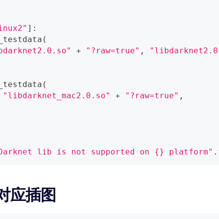
inux2"
]
:
_testdata
(
bdarknet2.0.so"
+
"?raw=true"
,
"libdarknet2.0
_testdata
(
"libdarknet_mac2.0.so"
+
"?raw=true"
,
Darknet lib is not supported on {} platform"
.
和对应插图