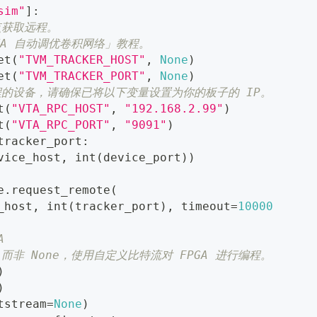
sim"
]
:
点获取远程。
TA 自动调优卷积网络」教程。
et
(
"TVM_TRACKER_HOST"
,
None
)
et
(
"TVM_TRACKER_PORT"
,
None
)
程的设备，请确保已将以下变量设置为你的板子的 IP。
t
(
"VTA_RPC_HOST"
,
"192.168.2.99"
)
t
(
"VTA_RPC_PORT"
,
"9091"
)
tracker_port
:
vice_host
,
int
(
device_port
)
)
e
.
request_remote
(
_host
,
int
(
tracker_port
)
,
 timeout
=
10000
A
非 None，使用自定义比特流对 FPGA 进行编程。
)
)
tstream
=
None
)