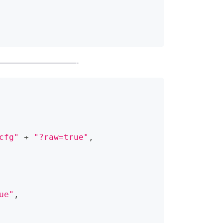
————————————-
cfg"
+
"?raw=true"
,
ue"
,