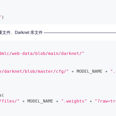
"
)
配置文件、权重文件、Darknet 库文件 ———————————————
dmlc/web-data/blob/main/darknet/"
e/darknet/blob/master/cfg/"
+
 MODEL_NAME 
+
".
a
(
/files/"
+
 MODEL_NAME 
+
".weights"
+
"?raw=tr